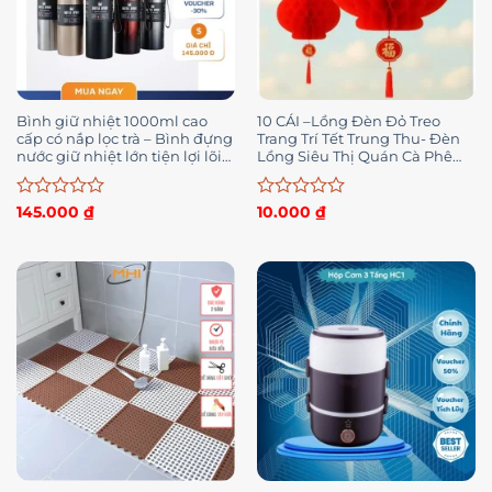
Bình giữ nhiệt 1000ml cao
10 CÁI –Lồng Đèn Đỏ Treo
cấp có nắp lọc trà – Bình đựng
Trang Trí Tết Trung Thu- Đèn
nước giữ nhiệt lớn tiện lợi lõi
Lồng Siêu Thị Quán Cà Phê
inox 304 không gỉ, giữ nước
Phong Cách Lễ Hội Truyền
tốt
Thống–10 CÁI
Được
Được
145.000
₫
10.000
₫
xếp
xếp
hạng
hạng
0
0
5
5
sao
sao