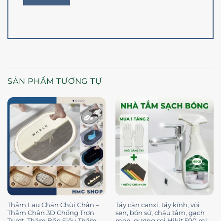
SẢN PHẨM TƯƠNG TỰ
Thảm Lau Chân Chùi Chân –
Tẩy cặn canxi, tẩy kính, vòi
Thảm Chân 3D Chống Trơn
sen, bồn sứ, chậu tắm, gạch
Trượt, Thảm Bếp Siêu Thấm
men, gương soi Hikit 500 ml