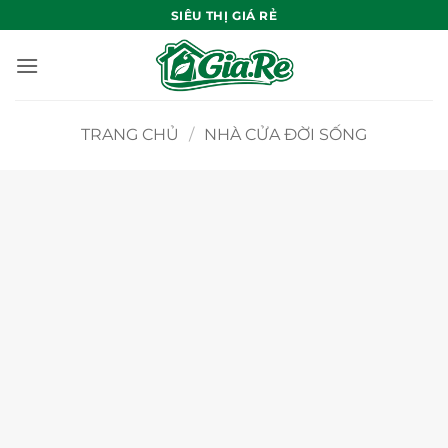
Bỏ
SIÊU THỊ GIÁ RẺ
qua
nội
dung
TRANG CHỦ
/
NHÀ CỬA ĐỜI SỐNG