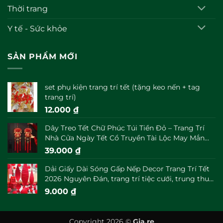
Thời trang
Y tế - Sức khỏe
SẢN PHẨM MỚI
set phụ kiện trang trí tết (tặng keo nến + tag
trang trí)
12.000
₫
Dây Treo Tết Chữ Phúc Túi Tiền Đỏ – Trang Trí
Nhà Cửa Ngày Tết Cổ Truyền Tài Lộc May Mắn
Đầu Năm
39.000
₫
Dải Giấy Dài Sóng Gấp Nếp Decor Trang Trí Tết
2026 Nguyên Đán, trang trí tiệc cưới, trung thu
decor
9.000
₫
Copyright 2026 ©
Gia.re