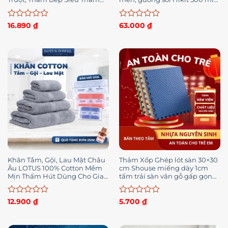
Nhà Tắm, Nhà Bếp
[Mua 1 tặng 2]
Được
Được
16.890
₫
63.000
₫
xếp
xếp
hạng
hạng
0
0
5
5
sao
sao
Khăn Tắm, Gội, Lau Mặt Châu
Thảm Xốp Ghép lót sàn 30×30
Âu LOTUS 100% Cotton Mềm
cm Shouse miếng dày 1cm
Mịn Thấm Hút Dùng Cho Gia
tấm trải sàn vân gỗ gấp gọn
Đình Spa Khách Sạn
xpe
Được
Được
12.900
₫
5.700
₫
xếp
xếp
hạng
hạng
0
0