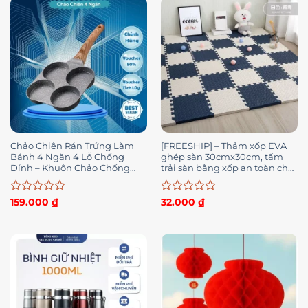
5
5
sao
sao
Chảo Chiên Rán Trứng Làm
[FREESHIP] – Thảm xốp EVA
Bánh 4 Ngăn 4 Lỗ Chống
ghép sàn 30cmx30cm, tấm
Dính – Khuôn Chảo Chống
trải sàn bằng xốp an toàn cho
Dính Tay Cầm Gỗ 4 ngăn nấu
bé
được mọi loại bếp
Được
Được
159.000
₫
32.000
₫
xếp
xếp
hạng
hạng
0
0
5
5
sao
sao