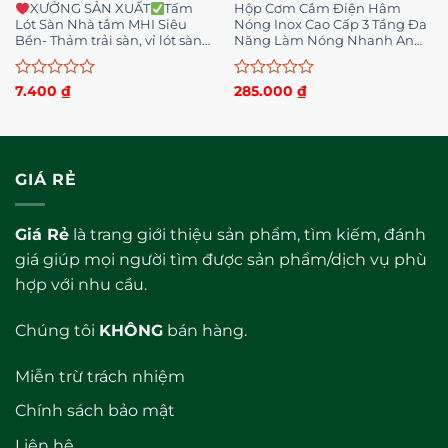
XƯỞNG SẢN XUẤT
Tấm
Hộp Cơm Cắm Điện Hâm
Lót Sàn Nhà tắm MHI Siêu
Nóng Inox Cao Cấp 3 Tầng Đa
Bền- Thảm trải sàn, vỉ lót sàn
Năng Làm Nóng Nhanh An
vệ sinh, bể bơi, sân
Toàn Chính Hãng – | Chính
Hãng HC1
Được
Được
7.400
₫
285.000
₫
xếp
xếp
hạng
hạng
0
0
5
5
sao
sao
GIÁ RẺ
Giá Rẻ
là trang giới thiệu sản phẩm, tìm kiếm, đánh
giá giúp mọi người tìm được sản phẩm/dịch vụ phù
hợp với nhu cầu.
Chúng tôi
KHÔNG
bán hàng.
Miễn trừ trách nhiệm
Chính sách bảo mật
Liên hệ