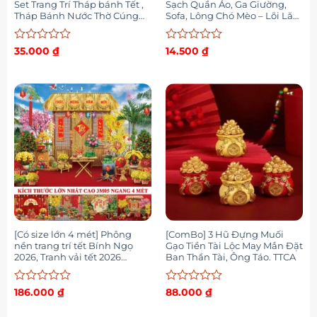
Set Trang Trí Tháp bánh Tết ,
Sạch Quần Áo, Ga Giường,
Tháp Bánh Nước Thờ Cúng
Sofa, Lông Chó Mèo – Lõi Lăn
Ngày Tết, set V.IP tết 2026
Bụi Dự Phòng 60 Lớp
Được
Được
35.000
₫
14.500
₫
xếp
xếp
hạng
hạng
0
0
5
5
sao
sao
[Có size lớn 4 mét] Phông
[ComBo] 3 Hũ Đựng Muối
nền trang trí tết Bính Ngọ
Gạo Tiền Tài Lộc May Mắn Đặt
2026, Tranh vải tết 2026
Ban Thần Tài, Ông Táo. TTCA
mừng xuân Bính Ngọ Decor
trang trí tết
Được
Được
186.000
₫
88.000
₫
xếp
xếp
hạng
hạng