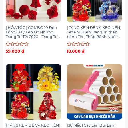
[ HỎA TỐC ] COMBO 10 Đèn
[ TẶNG KÈM ĐẾ VÀ KEO NẾN]
Lồng Giấy Xếp Đỏ Nhung
Set Phụ Kiện Trang Trí tháp
Trang Trí Tết 2026 – Trang Trí
bánh Tết , Tháp Bánh Nước
Cây Cảnh, Nhà Cửa Đón Tết
Thờ Cúng, Ngày Tết 2026
Được
Được
59.000
₫
18.000
₫
xếp
xếp
hạng
hạng
0
0
5
5
sao
sao
[ TẶNG KÈM ĐẾ VÀ KEO NẾN]
[30 Mẫu] Cây Lăn Bụi Làm