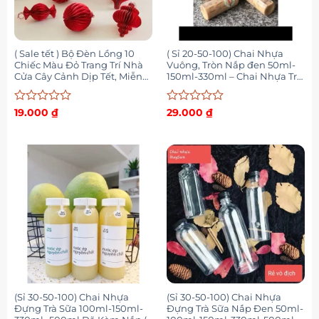
( Sale tết ) Bộ Đèn Lồng 10
( Sỉ 20-50-100) Chai Nhựa
Chiếc Màu Đỏ Trang Trí Nhà
Vuông, Tròn Nắp đen 50ml-
Cửa Cây Cảnh Dịp Tết, Miễn
150ml-330ml – Chai Nhựa Trà
Phí Vận Chuyển (có phân loại
Sữa – Nhựa Huysu
2-10 cái)
Được
Được
19.000
₫
29.000
₫
xếp
xếp
hạng
hạng
0
0
5
5
sao
sao
(Sỉ 30-50-100) Chai Nhựa
(Sỉ 30-50-100) Chai Nhựa
Đựng Trà Sữa 100ml-150ml-
Đựng Trà Sữa Nắp Đen 50ml-