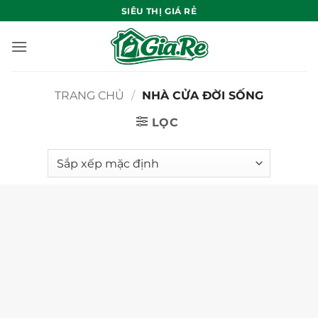
Bỏ
SIÊU THỊ GIÁ RẺ
qua
nội
dung
TRANG CHỦ
/
NHÀ CỬA ĐỜI SỐNG
LỌC