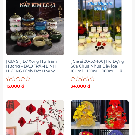
5
5
sao
sao
[ GIÁ SỈ ] Lư Xông Nụ Trầm
[ Giá sỉ 30-50-100] Hũ Đựng
Hương – BẢO TRẦM LINH
Sữa Chua Nhựa Dày loại
HƯƠNG Đỉnh Đốt Nhang
100ml – 120ml – 160ml. Hũ
Khoanh Vòng Phong Thủy
kèm nắp
Bằng Gốm Sứ Vân Rạn Cao
Cấp
Được
Được
15.000
₫
34.000
₫
xếp
xếp
hạng
hạng
0
0
5
5
sao
sao