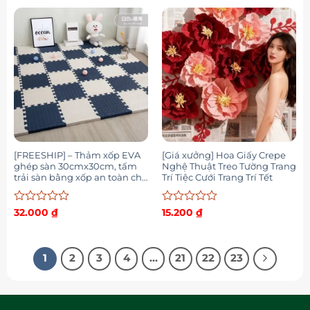
0
0
5
5
sao
sao
[FREESHIP] – Thảm xốp EVA
[Giá xưởng] Hoa Giấy Crepe
ghép sàn 30cmx30cm, tấm
Nghệ Thuật Treo Tường Trang
trải sàn bằng xốp an toàn cho
Trí Tiệc Cưới Trang Trí Tết
bé
Được
Được
32.000
₫
15.200
₫
xếp
xếp
hạng
hạng
0
0
5
5
1
2
3
4
…
21
22
23
sao
sao