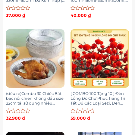
330ml -500ml Đã Kèm Nắp (
100ml-150ml-330ml-500ml.
Giá Sỉ )
NHỰA HUYSUN. Có Test Kiểm
Định Chất Lượng
Được
Được
37.000
₫
40.000
₫
xếp
xếp
hạng
hạng
0
0
5
5
sao
sao
(siêu rẻ)Combo 30 Chiếc Bát
[ COMBO 100 Tặng 10 ] Đèn
bạc nồi chiên không dầu size
Lồng Đỏ Chữ Phúc Trang Trí
22cm,tái sử dụng nhiều
Tết Đủ Các Loại Sezi, Đèn
lần,khay bạc chịu nhiệt
Lồng Đỏ Trang Trí Lễ Tết
Nguyên Đán
Được
Được
32.900
₫
59.000
₫
xếp
xếp
hạng
hạng
0
0