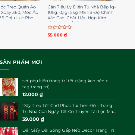
óc Treo Quần Áo
Cân Tiểu Ly Điện Tử Nhà Bếp 1g-
 Xoay 360, Móc Áo
10kg, 0,1g- 5kg METIS Độ Chính
S Chịu Lực Phơi
Xác Cao, Chất Liệu Hợp Kim
ợc Nặng
Thép Bền Bỉ Tặng Kèm 2 pin
Được
55.000
₫
xếp
hạng
0
5
sao
SẢN PHẨM MỚI
set phụ kiện trang trí tết (tặng keo nến +
tag trang trí)
12.000
₫
Dây Treo Tết Chữ Phúc Túi Tiền Đỏ – Trang
Trí Nhà Cửa Ngày Tết Cổ Truyền Tài Lộc May
Mắn Đầu Năm
39.000
₫
Dải Giấy Dài Sóng Gấp Nếp Decor Trang Trí