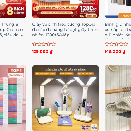
] Thùng 8
Giấy vệ sinh treo tường TopGia
Bình giữ nhi
Top Gia treo
đa sắc đa năng từ bột giấy thiên
có nắp lọc t
, siêu dai và
nhiên, 1280tờ/4lớp
giữ nhiệt lớn 
không gỉ, gi
Được
Được
129.000
₫
145.000
₫
xếp
xếp
hạng
hạng
0
0
5
5
sao
sao