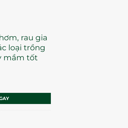
hơm, rau gia
ác loại trồng
y mầm tốt
GAY