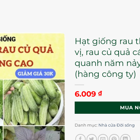
Hạt giống rau t
vị, rau củ quả c
quanh năm nả
(hàng công ty)
6.009
₫
MUA N
Danh mục:
Nhà cửa Đời sống