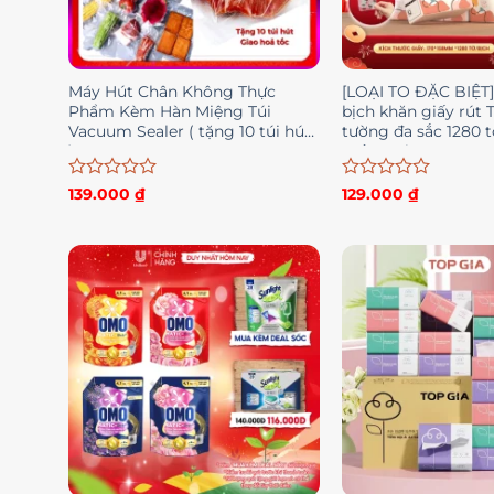
Máy Hút Chân Không Thực
[LOẠI TO ĐẶC BIỆT
Phẩm Kèm Hàn Miệng Túi
bịch khăn giấy rút 
Vacuum Sealer ( tặng 10 túi hút
tường đa sắc 1280 tờ
)
mềm mịn
Được
Được
139.000
₫
129.000
₫
xếp
xếp
hạng
hạng
0
0
5
5
sao
sao