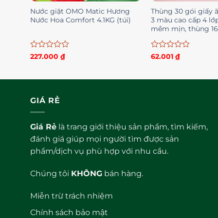
Nước giặt OMO Matic Hương
Thùng 30 gói giấy ă
Nước Hoa Comfort 4.1KG (túi)
3 màu cao cấp 4 lớp
mềm mịn, thùng 16
Được
Được
227.000
₫
62.001
₫
xếp
xếp
hạng
hạng
0
0
5
5
sao
sao
GIÁ RẺ
Giá Rẻ
là trang giới thiệu sản phẩm, tìm kiếm,
đánh giá giúp mọi người tìm được sản
phẩm/dịch vụ phù hợp với nhu cầu.
Chúng tôi
KHÔNG
bán hàng.
Miễn trừ trách nhiệm
Chính sách bảo mật