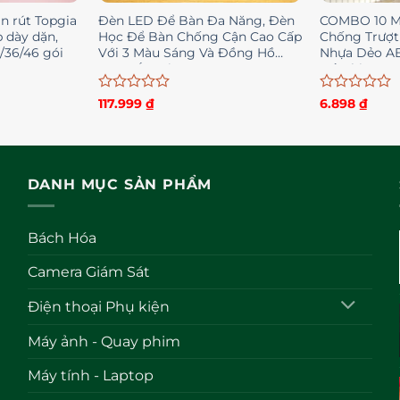
n rút Topgia
Đèn LED Để Bàn Đa Năng, Đèn
COMBO 10 M
 dày dặn,
Học Để Bàn Chống Cận Cao Cấp
Chống Trượt
/36/46 gói
Với 3 Màu Sáng Và Đồng Hồ
Nhựa Dẻo AB
LCD Sắc Nét HOT
Đồ Chịu Đư
Được
Được
117.999
₫
6.898
₫
xếp
xếp
hạng
hạng
0
0
5
5
sao
sao
DANH MỤC SẢN PHẨM
Bách Hóa
Camera Giám Sát
Điện thoại Phụ kiện
Máy ảnh - Quay phim
Máy tính - Laptop