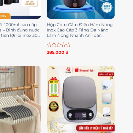
ệt 1000ml cao cấp
Hộp Cơm Cắm Điện Hâm Nóng
rà – Bình đựng nước
Inox Cao Cấp 3 Tầng Đa Năng
tiện lợi lõi inox 304
Làm Nóng Nhanh An Toàn
ữ nước tốt
Chính Hãng – | Chính Hãng HC1
Được
285.000
₫
xếp
hạng
0
5
sao