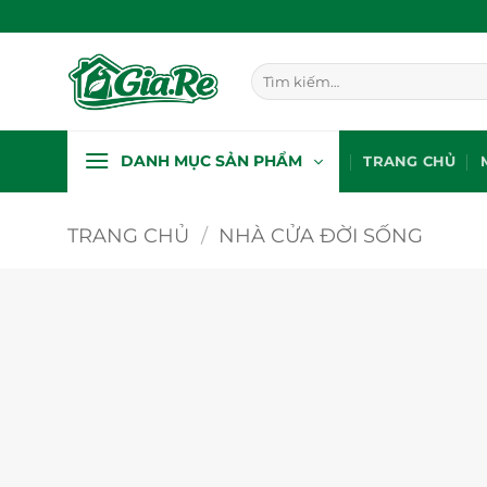
Bỏ
qua
nội
Tìm
dung
kiếm:
DANH MỤC SẢN PHẨM
TRANG CHỦ
TRANG CHỦ
/
NHÀ CỬA ĐỜI SỐNG