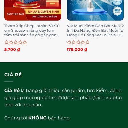
Thảm Xốp Ghép lót sàn 30×30
Vợt Muỗi Kiêm Đèn Bắt Muỗi 2
cm Shouse miếng dày 1cm
In 1 Đa Năng, Đèn Bắt Muỗi Tự
tấm trải sàn vân gỗ gấp gọn
Động Có Cổng Sạc USB Và Đế
xpe
Tiện Dụng
Được
Được
5.700
₫
179.000
₫
xếp
xếp
hạng
hạng
0
0
5
5
sao
sao
GIÁ RẺ
Giá Rẻ
là trang giới thiệu sản phẩm, tìm kiếm, đánh
giá giúp mọi người tìm được sản phẩm/dịch vụ phù
hợp với nhu cầu.
Chúng tôi
KHÔNG
bán hàng.