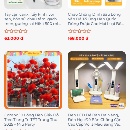
Tẩy cặn canxi, tẩy kính, vòi
Chảo Chống Dính Sâu Lòng
sen, bồn sứ, chậu tắm, gạch
Vân Đá Tổ Ong Hàn Quốc
men, gương soi Hikit 500 ml
Dùng Được Cho Mọi Loại Bếp
[Mua 1 tặng 2]
Chất Liệu Inox 3 Lớp Cao Cấp
Tiện Dụng
Được
Được
63.000
₫
168.000
₫
xếp
xếp
hạng
hạng
0
0
5
5
sao
sao
Combo 10 Lồng Đèn Giấy Đỏ
Đèn LED Để Bàn Đa Năng,
Treo Trang Trí TẾT Trung Thu
Đèn Học Để Bàn Chống Cận
2025 – Miu Party
Cao Cấp Với 3 Màu Sáng Và
Đồng Hồ LCD Sắc Nét HOT