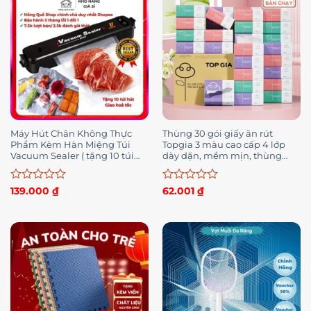
sao
sao
Máy Hút Chân Không Thực
Thùng 30 gói giấy ăn rút
Phẩm Kèm Hàn Miệng Túi
Topgia 3 màu cao cấp 4 lớp
Vacuum Sealer ( tặng 10 túi
dày dặn, mềm mịn, thùng
hút )
16/36/46 gói
Được
Được
139.000
₫
62.001
₫
xếp
xếp
hạng
hạng
0
0
5
5
sao
sao