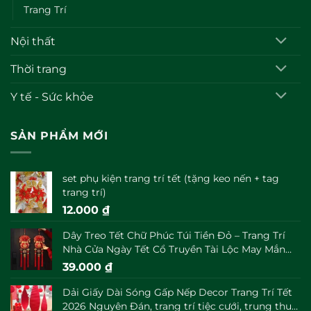
Trang Trí
Nội thất
Thời trang
Y tế - Sức khỏe
SẢN PHẨM MỚI
set phụ kiện trang trí tết (tặng keo nến + tag
trang trí)
12.000
₫
Dây Treo Tết Chữ Phúc Túi Tiền Đỏ – Trang Trí
Nhà Cửa Ngày Tết Cổ Truyền Tài Lộc May Mắn
Đầu Năm
39.000
₫
Dải Giấy Dài Sóng Gấp Nếp Decor Trang Trí Tết
2026 Nguyên Đán, trang trí tiệc cưới, trung thu