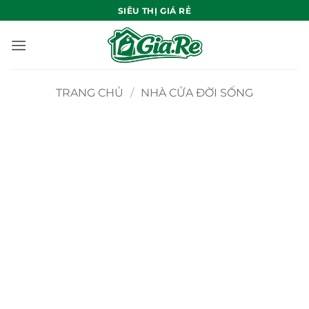
Bỏ
SIÊU THỊ GIÁ RẺ
qua
nội
dung
TRANG CHỦ
/
NHÀ CỬA ĐỜI SỐNG