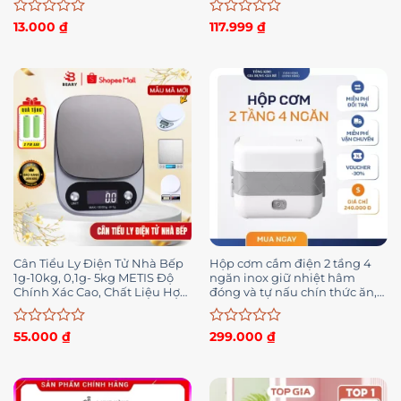
Được
Được
13.000
₫
117.999
₫
xếp
xếp
hạng
hạng
0
0
5
5
sao
sao
Cân Tiểu Ly Điện Tử Nhà Bếp
Hộp cơm cắm điện 2 tầng 4
1g-10kg, 0,1g- 5kg METIS Độ
ngăn inox giữ nhiệt hâm
Chính Xác Cao, Chất Liệu Hợp
đóng và tự nấu chín thức ăn,
Kim Thép Bền Bỉ Tặng Kèm 2
Cà Men Đựng Cơm Đi Làm.
pin
New – HC2
Được
Được
55.000
₫
299.000
₫
xếp
xếp
hạng
hạng
0
0
5
5