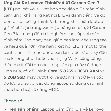
Ứng Giá Rẻ Lenovo ThinkPad X1 Carbon Gen 7
(LTE)
nổi bật với sự kết hợp độc đáo giữa màn hình
cảm ứng, khả năng kết nối LTE và danh tiếng về độ
bền bỉ của dòng ThinkPad. Trong khi nhiều laptop
giá rẻ chỉ tập trung vào hiệu năng cơ bản, X1 Carbon
Gen 7 lại mang đến trải nghiệm cao cấp với màn
hình cảm ứng nhạy bén, giúp bạn làm việc sáng tạo
và hiệu quả hơn. Khả năng kết nối LTE là một lợi thế
cạnh tranh lớn, cho phép bạn làm việc từ bất kỳ đâu
mà không phụ thuộc vào mạng Wi-Fi công cộng,
điều mà ít đối thủ nào trong tầm giá này có được.
Hơn nữa, với cấu hình
Core i5 8265U
,
16GB RAM
và
512GB SSD
, máy vượt trội về sức mạnh xử lý và tốc
độ lưu trữ so với các dòng laptop sử dụng cấu hình
thấp hơn hoặc ổ cứng HDD.
Thông số
Tên sản phẩm:
Laptop Cảm Ứng Giá Rẻ Lenovo