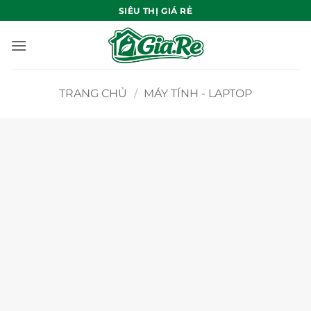
Bỏ
SIÊU THỊ GIÁ RẺ
qua
nội
dung
TRANG CHỦ
/
MÁY TÍNH - LAPTOP