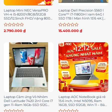
Laptop Mini NEC VersaPRO
Laptop Dell Precision 5560 l
VH-4 I5-8200Y/8GB/512GB
Core™ i7-11800H l ram 64G l
SSD/12.5inch FHD/ nặng 800g,
SSD 1TB l Màn hình 15’6 4K [
siêu nhỏ gọn, có HDMI trình
Bảo hành 3 tháng ] hàng đẹp
chiếu tốt
99%
Được
Được
2.790.000
₫
15.400.000
₫
xếp
xếp
hạng
hạng
0
0
5
5
sao
sao
Laptop Cảm ứng Vỏ Nhôm
Laptop AOC NoteBook giá rẻ
Dell Latitude 7420 2in1 Core i7
15.6 inch, Intel N5095, Ram
gen 11-Ram 16Gb-SSD 512G
16GB, SSD 512GB, Win 11 – Bảo
Máy Zin Mỹ Chất
hành 1 năm