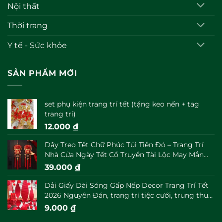
Nội thất
Thời trang
Y tế - Sức khỏe
SẢN PHẨM MỚI
set phụ kiện trang trí tết (tặng keo nến + tag
trang trí)
12.000
₫
Dây Treo Tết Chữ Phúc Túi Tiền Đỏ – Trang Trí
Nhà Cửa Ngày Tết Cổ Truyền Tài Lộc May Mắn
Đầu Năm
39.000
₫
Dải Giấy Dài Sóng Gấp Nếp Decor Trang Trí Tết
2026 Nguyên Đán, trang trí tiệc cưới, trung thu
decor
9.000
₫