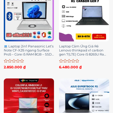
Laptop 2in1 Panasonic Let’s
Laptop Cảm Ứng Giá Rẻ
Note CF-XZ6 ngang Surface
Lenovo thinkpad x1 carbon
Pro5 – Core i5 RAM 8GB – SSD
gen 7(LTE) Core i5 8265U Ram
256GB
16gb SSD 512 Pin>3h
Được
Được
2.850.000
₫
6.480.000
₫
xếp
xếp
hạng
hạng
0
0
5
5
sao
sao