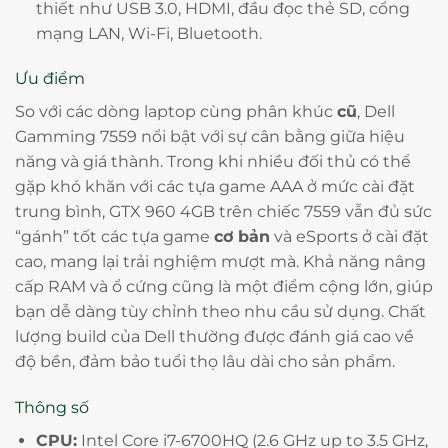
thiết như USB 3.0, HDMI, đầu đọc thẻ SD, cổng
mạng LAN, Wi-Fi, Bluetooth.
Ưu điểm
So với các dòng laptop cùng phân khúc
cũ
, Dell
Gamming 7559 nổi bật với sự cân bằng giữa hiệu
năng và giá thành. Trong khi nhiều đối thủ có thể
gặp khó khăn với các tựa game AAA ở mức cài đặt
trung bình, GTX 960 4GB trên chiếc 7559 vẫn đủ sức
“gánh” tốt các tựa game
cơ bản
và eSports ở cài đặt
cao, mang lại trải nghiệm mượt mà. Khả năng nâng
cấp RAM và ổ cứng cũng là một điểm cộng lớn, giúp
bạn dễ dàng tùy chỉnh theo nhu cầu sử dụng. Chất
lượng build của Dell thường được đánh giá cao về
độ bền, đảm bảo tuổi thọ lâu dài cho sản phẩm.
Thông số
CPU:
Intel Core i7-6700HQ (2.6 GHz up to 3.5 GHz,