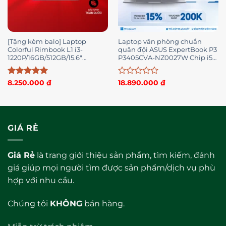
[Tặng kèm balo] Laptop
Laptop văn phòng chuẩn
Colorful Rimbook L1 i3-
quân đội ASUS ExpertBook P3
1220P/16GB/512GB/15.6″
P3405CVA-NZ0027W Chip i5-
FHD/Win11_CA30016512C-G-
13420H 14’inchs 2K 144Hz
E1AD
Được xếp
Được
8.250.000
₫
18.890.000
₫
hạng
5
5
xếp
sao
hạng
0
5
sao
GIÁ RẺ
Giá Rẻ
là trang giới thiệu sản phẩm, tìm kiếm, đánh
giá giúp mọi người tìm được sản phẩm/dịch vụ phù
hợp với nhu cầu.
Chúng tôi
KHÔNG
bán hàng.