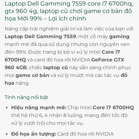
Laptop Dell Gamming 7559 core i7 6700hq,
gtx 960 4g, laptop cũ chơi game cơ bản đồ
họa Mới 99% – Lợi ích chính
Nâng cấp trải nghiệm giải trí và làm việc của bạn với
Laptop Dell Gamming 7559
, một cỗ máy
gaming
mạnh mẽ đã qua sử dụng nhưng còn nguyên vẹn
đến 99%. Được trang bị bộ vi xử lý Intel
Core i7
6700HQ
và card đồ họa rời NVIDIA
GeForce GTX
960 4GB
, chiếc
laptop cũ
này sẵn sàng chinh phục
mọi
game cơ bản
và xử lý mượt mà các tác vụ
đồ
họa
nặng.
Tính năng nổi bật
Hiệu năng mạnh mẽ:
Chip Intel
Core i7 6700HQ
thế hệ thứ 6, 4 nhân 8 luồng, mang đến tốc độ
xử lý vượt trội cho mọi tác vụ.
Đồ họa ấn tượng:
Card đồ họa rời NVIDIA