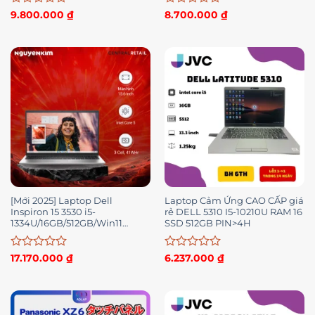
Được
Được
9.800.000
₫
8.700.000
₫
xếp
xếp
hạng
hạng
0
0
5
5
sao
sao
[Mới 2025] Laptop Dell
Laptop Cảm Ứng CAO CẤP giá
Inspiron 15 3530 i5-
rẻ DELL 5310 I5-10210U RAM 16
1334U/16GB/512GB/Win11
SSD 512GB PIN>4H
(N3530-I5U165W11SLU)
Được
Được
17.170.000
₫
6.237.000
₫
xếp
xếp
hạng
hạng
0
0
5
5
sao
sao