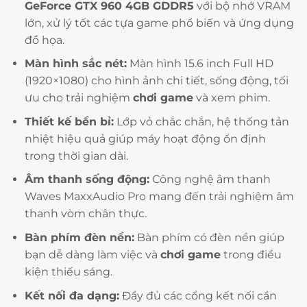
GeForce GTX 960 4GB GDDR5
với bộ nhớ VRAM
lớn, xử lý tốt các tựa game phổ biến và ứng dụng
đồ họa.
Màn hình sắc nét:
Màn hình 15.6 inch Full HD
(1920×1080) cho hình ảnh chi tiết, sống động, tối
ưu cho trải nghiệm
chơi game
và xem phim.
Thiết kế bền bỉ:
Lớp vỏ chắc chắn, hệ thống tản
nhiệt hiệu quả giúp máy hoạt động ổn định
trong thời gian dài.
Âm thanh sống động:
Công nghệ âm thanh
Waves MaxxAudio Pro mang đến trải nghiệm âm
thanh vòm chân thực.
Bàn phím đèn nền:
Bàn phím có đèn nền giúp
bạn dễ dàng làm việc và
chơi game
trong điều
kiện thiếu sáng.
Kết nối đa dạng:
Đầy đủ các cổng kết nối cần