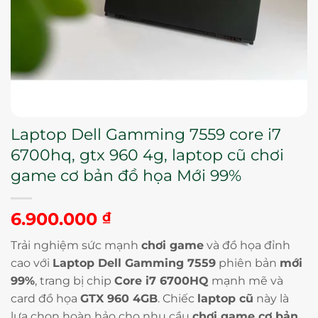
Laptop Dell Gamming 7559 core i7
6700hq, gtx 960 4g, laptop cũ chơi
game cơ bản đồ họa Mới 99%
6.900.000
₫
Trải nghiệm sức mạnh
chơi game
và đồ họa đỉnh
cao với
Laptop Dell Gamming 7559
phiên bản
mới
99%
, trang bị chip
Core i7 6700HQ
mạnh mẽ và
card đồ họa
GTX 960 4GB
. Chiếc
laptop cũ
này là
lựa chọn hoàn hảo cho nhu cầu
chơi game cơ bản