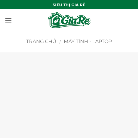
Bỏ
SIÊU THỊ GIÁ RẺ
qua
nội
dung
TRANG CHỦ
/
MÁY TÍNH - LAPTOP