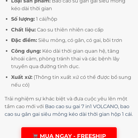
Loại sản phẩm:
Bao cao su gân gai siêu mỏng
kéo dài thời gian
Số lượng:
1 cái/hộp
Chất liệu:
Cao su thiên nhiên cao cấp
Đặc điểm:
Siêu mỏng, có gân, có gai, bôi trơn
Công dụng:
Kéo dài thời gian quan hệ, tăng
khoái cảm, phòng tránh thai và các bệnh lây
truyền qua đường tình dục.
Xuất xứ:
(Thông tin xuất xứ có thể được bổ sung
nếu có)
Trải nghiệm sự khác biệt và đưa cuộc yêu lên một
tầm cao mới với
Bao cao su gai 7 in1 VOLCANO, bao
cao su gân gai siêu mỏng kéo dài thời gian hộp 1 cái
.
MUA NGAY - FREESHIP