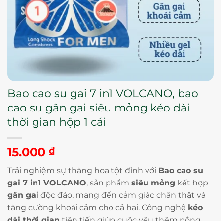
Bao cao su gai 7 in1 VOLCANO, bao
cao su gân gai siêu mỏng kéo dài
thời gian hộp 1 cái
15.000
₫
Trải nghiệm sự thăng hoa tột đỉnh với
Bao cao su
gai 7 in1 VOLCANO
, sản phẩm
siêu mỏng
kết hợp
gân gai
độc đáo, mang đến cảm giác chân thật và
tăng cường khoái cảm cho cả hai. Công nghệ
kéo
dài thời gian
tiên tiến giúp cuộc yêu thêm nồng