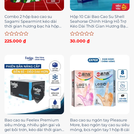
Combo 2 hộp bao cao su
Hộp 10 Cái Bao Cao Su Shell
Sagami Spearmint kéo dài
Seahorse Chính Hãng Hỗ Trợ
thời gian hương bạc hà hộp
Kéo Dài Thời Gian Hương Bạc
10c
Hà The Mát
Được
Được
225.000
₫
30.000
₫
xếp
xếp
hạng
hạng
0
0
5
5
sao
sao
Bao cao su Feelex Premium
Bao cao su ngón tay Pleasure
siêu mỏng, nhiều gân gai và
More, bao ngón tay cao su siêu
gel bôi trơn, kéo dài thời gian,
mỏng, bcs ngón tay 1 hộp 8 cái