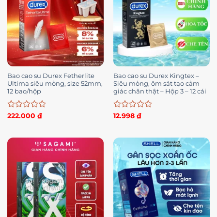
Bao cao su Durex Fetherlite
Bao cao su Durex Kingtex –
Ultima siêu mỏng, size 52mm,
Siêu mỏng, ôm sát tạo cảm
12 bao/hộp
giác chân thật – Hộp 3 – 12 cái
Được
Được
222.000
₫
12.998
₫
xếp
xếp
hạng
hạng
0
0
5
5
sao
sao