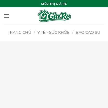
Bỏ
SIÊU THỊ GIÁ RẺ
qua
nội
dung
TRANG CHỦ
/
Y TẾ - SỨC KHỎE
/
BAO CAO SU