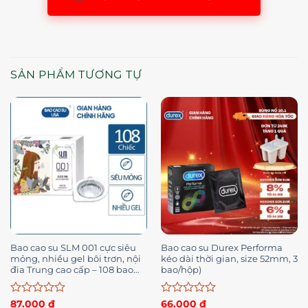
SẢN PHẨM TƯƠNG TỰ
Bao cao su SLM 001 cực siêu
Bao cao su Durex Performa
mỏng, nhiều gel bôi trơn, nội
kéo dài thời gian, size 52mm, 3
đia Trung cao cấp – 108 bao
bao/hộp)
(Có bán lẻ)
Được
Được
87.000
₫
66.000
₫