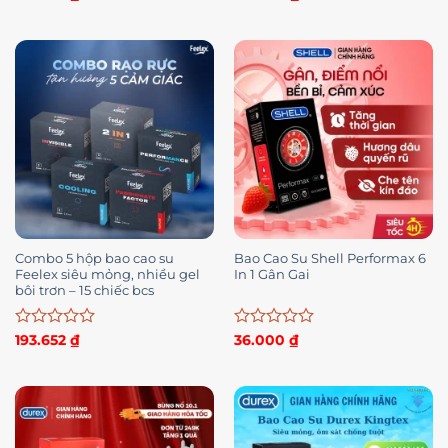
xếp
xếp
hạng
hạng
0
0
5
5
sao
sao
Combo 5 hộp bao cao su
Bao Cao Su Shell Performax 6
Feelex siêu mỏng, nhiều gel
In 1 Gân Gai
bôi trơn – 15 chiếc bcs
Được
Được
193.652
₫
36.000
₫
xếp
xếp
hạng
hạng
0
0
5
5
sao
sao