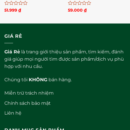
bản cao cấp hộp 10 bcs
Được
Được
51.999
₫
59.000
₫
xếp
xếp
hạng
hạng
0
0
5
5
sao
sao
GIÁ RẺ
Giá Rẻ
là trang giới thiệu sản phẩm, tìm kiếm, đánh
giá giúp mọi người tìm được sản phẩm/dịch vụ phù
hợp với nhu cầu.
Chúng tôi
KHÔNG
bán hàng.
Miễn trừ trách nhiệm
Chính sách bảo mật
Liên hệ