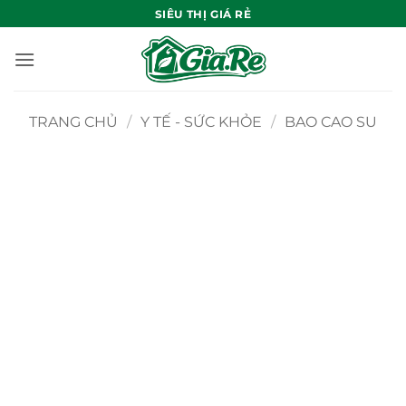
Bỏ
SIÊU THỊ GIÁ RẺ
qua
nội
dung
TRANG CHỦ
/
Y TẾ - SỨC KHỎE
/
BAO CAO SU