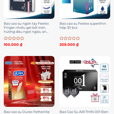
Bao cao su ngón tay Feelex
Bao cao su Feelex superthin
Finger nhiều gel bôi trơn,
hộp 30 bcs
hương dâu ngọt ngào, an
toàn, chân thật – hộp 12 chiếc
Được
Được
100.000
₫
209.000
₫
xếp
xếp
hạng
hạng
0
0
5
5
sao
sao
Bao cao su Durex Fetherlite
Bao Cao Su AIR THIN 001 Đen