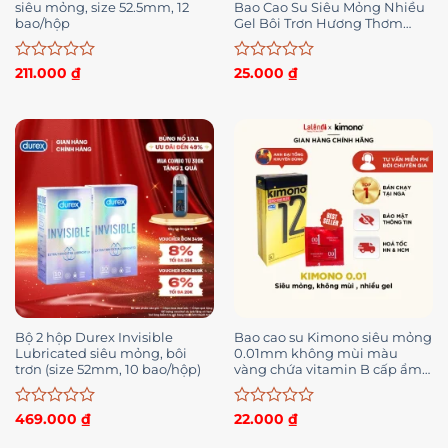
siêu mỏng, size 52.5mm, 12
Bao Cao Su Siêu Mỏng Nhiều
bao/hộp
Gel Bôi Trơn Hương Thơm
Hộp 10 BCS
Được
Được
211.000
₫
25.000
₫
xếp
xếp
hạng
hạng
0
0
5
5
sao
sao
Bộ 2 hộp Durex Invisible
Bao cao su Kimono siêu mỏng
Lubricated siêu mỏng, bôi
0.01mm không mùi màu
trơn (size 52mm, 10 bao/hộp)
vàng chứa vitamin B cấp ẩm
bôi trơn, chính hãng Nga
Lalendi Store
Được
Được
469.000
₫
22.000
₫
xếp
xếp