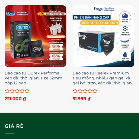
hạng
hạng
0
0
5
5
sao
sao
Bao cao su Durex Performa
Bao cao su Feelex Premium
kéo dài thời gian, size 52mm,
siêu mỏng, nhiều gân gai và
hộp 12 bao
gel bôi trơn, kéo dài thời gian,
bản cao cấp hộp 10 bcs
Được
Được
221.000
₫
51.999
₫
xếp
xếp
hạng
hạng
0
0
5
5
sao
sao
GIÁ RẺ