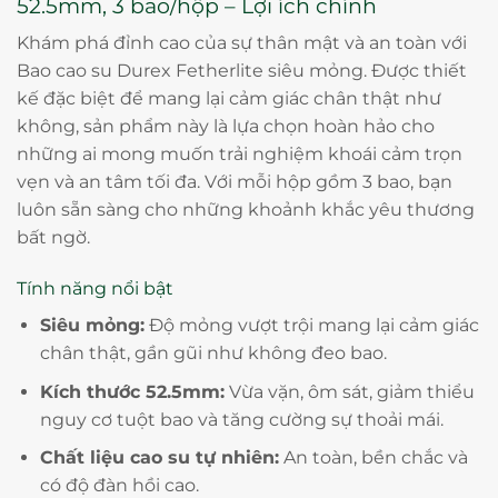
52.5mm, 3 bao/hộp – Lợi ích chính
Khám phá đỉnh cao của sự thân mật và an toàn với
Bao cao su Durex Fetherlite siêu mỏng. Được thiết
kế đặc biệt để mang lại cảm giác chân thật như
không, sản phẩm này là lựa chọn hoàn hảo cho
những ai mong muốn trải nghiệm khoái cảm trọn
vẹn và an tâm tối đa. Với mỗi hộp gồm 3 bao, bạn
luôn sẵn sàng cho những khoảnh khắc yêu thương
bất ngờ.
Tính năng nổi bật
Siêu mỏng:
Độ mỏng vượt trội mang lại cảm giác
chân thật, gần gũi như không đeo bao.
Kích thước 52.5mm:
Vừa vặn, ôm sát, giảm thiểu
nguy cơ tuột bao và tăng cường sự thoải mái.
Chất liệu cao su tự nhiên:
An toàn, bền chắc và
có độ đàn hồi cao.