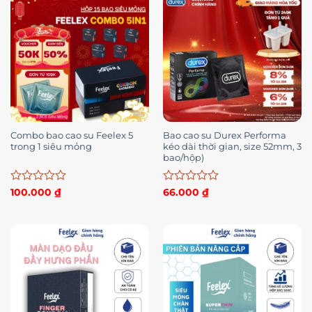
Combo bao cao su Feelex 5
Bao cao su Durex Performa
trong 1 siêu mỏng
kéo dài thời gian, size 52mm, 3
bao/hộp)
Được
Được
100.000
₫
66.000
₫
xếp
xếp
hạng
hạng
0
0
5
5
sao
sao