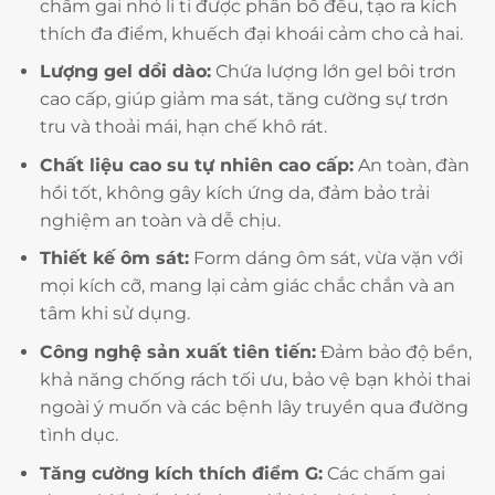
chấm gai nhỏ li ti được phân bố đều, tạo ra kích
thích đa điểm, khuếch đại khoái cảm cho cả hai.
Lượng gel dồi dào:
Chứa lượng lớn gel bôi trơn
cao cấp, giúp giảm ma sát, tăng cường sự trơn
tru và thoải mái, hạn chế khô rát.
Chất liệu cao su tự nhiên cao cấp:
An toàn, đàn
hồi tốt, không gây kích ứng da, đảm bảo trải
nghiệm an toàn và dễ chịu.
Thiết kế ôm sát:
Form dáng ôm sát, vừa vặn với
mọi kích cỡ, mang lại cảm giác chắc chắn và an
tâm khi sử dụng.
Công nghệ sản xuất tiên tiến:
Đảm bảo độ bền,
khả năng chống rách tối ưu, bảo vệ bạn khỏi thai
ngoài ý muốn và các bệnh lây truyền qua đường
tình dục.
Tăng cường kích thích điểm G:
Các chấm gai