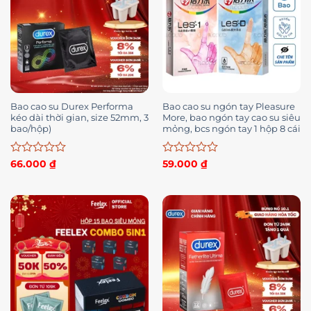
Bao cao su Durex Performa
Bao cao su ngón tay Pleasure
kéo dài thời gian, size 52mm, 3
More, bao ngón tay cao su siêu
bao/hộp)
mỏng, bcs ngón tay 1 hộp 8 cái
Được
Được
66.000
₫
59.000
₫
xếp
xếp
hạng
hạng
0
0
5
5
sao
sao