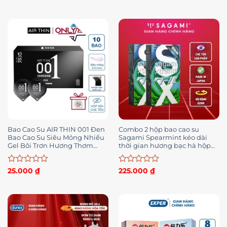
xếp
xếp
hạng
hạng
0
0
5
5
sao
sao
Bao Cao Su AIR THIN 001 Đen
Combo 2 hộp bao cao su
Bao Cao Su Siêu Mỏng Nhiều
Sagami Spearmint kéo dài
Gel Bôi Trơn Hương Thơm
thời gian hương bạc hà hộp
Hộp 10 BCS
10c
Được
Được
25.000
₫
225.000
₫
xếp
xếp
hạng
hạng
0
0
5
5
sao
sao