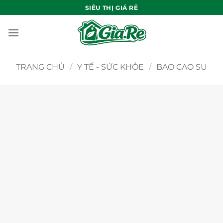
Bỏ
SIÊU THỊ GIÁ RẺ
qua
nội
dung
TRANG CHỦ
/
Y TẾ - SỨC KHỎE
/
BAO CAO SU