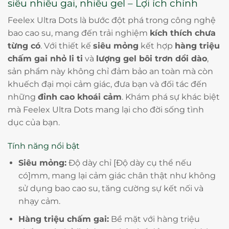
siêu nhiều gai, nhiều gel – Lợi ích chính
Feelex Ultra Dots là bước đột phá trong công nghệ
bao cao su, mang đến trải nghiệm
kích thích chưa
từng có
. Với thiết kế
siêu mỏng
kết hợp
hàng triệu
chấm gai nhỏ li ti
và
lượng gel bôi trơn dồi dào
,
sản phẩm này không chỉ đảm bảo an toàn mà còn
khuếch đại mọi cảm giác, đưa bạn và đối tác đến
những
đỉnh cao khoái cảm
. Khám phá sự khác biệt
mà Feelex Ultra Dots mang lại cho đời sống tình
dục của bạn.
Tính năng nổi bật
Siêu mỏng:
Độ dày chỉ [Độ dày cụ thể nếu
có]mm, mang lại cảm giác chân thật như không
sử dụng bao cao su, tăng cường sự kết nối và
nhạy cảm.
Hàng triệu chấm gai:
Bề mặt với hàng triệu