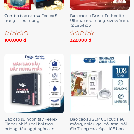
Combo bao cao su Feelex 5
Bao cao su Durex Fetherlite
trong 1 siêu mỏng
Ultima siêu mỏng, size 52mm,
12 bao/hộp
Được
Được
100.000
₫
222.000
₫
xếp
xếp
hạng
hạng
0
0
5
5
sao
sao
Bao cao su ngón tay Feelex
Bao cao su SLM 001 cực siêu
Finger nhiều gel bôi trơn,
mỏng, nhiều gel bôi trơn, nội
hương dâu ngọt ngào, an
đia Trung cao cấp – 108 bao
toàn, chân thật – hộp 12 chiếc
(Có bán lẻ)