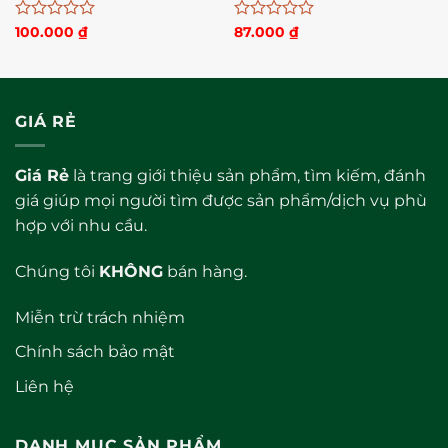
Được
Được
100.000
₫
87.000
₫
xếp
xếp
hạng
hạng
0
0
5
5
sao
sao
GIÁ RẺ
Giá Rẻ
là trang giới thiệu sản phẩm, tìm kiếm, đánh
giá giúp mọi người tìm được sản phẩm/dịch vụ phù
hợp với nhu cầu.
Chúng tôi
KHÔNG
bán hàng.
Miễn trừ trách nhiệm
Chính sách bảo mật
Liên hệ
DANH MỤC SẢN PHẨM