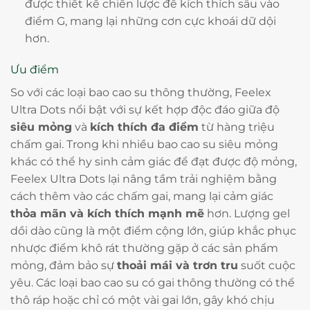
được thiết kế chiến lược để kích thích sâu vào
điểm G, mang lại những cơn cực khoái dữ dội
hơn.
Ưu điểm
So với các loại bao cao su thông thường, Feelex
Ultra Dots nổi bật với sự kết hợp độc đáo giữa độ
siêu mỏng
và
kích thích đa điểm
từ hàng triệu
chấm gai. Trong khi nhiều bao cao su siêu mỏng
khác có thể hy sinh cảm giác để đạt được độ mỏng,
Feelex Ultra Dots lại nâng tầm trải nghiệm bằng
cách thêm vào các chấm gai, mang lại cảm giác
thỏa mãn và kích thích mạnh mẽ
hơn. Lượng gel
dồi dào cũng là một điểm cộng lớn, giúp khắc phục
nhược điểm khô rát thường gặp ở các sản phẩm
mỏng, đảm bảo sự
thoải mái và trơn tru
suốt cuộc
yêu. Các loại bao cao su có gai thông thường có thể
thô ráp hoặc chỉ có một vài gai lớn, gây khó chịu