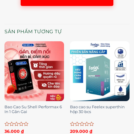
SẢN PHẨM TƯƠNG TỰ
Bao Cao Su Shell Performax 6
Bao cao su Feelex superthin
In 1 Gân Gai
hộp 30 bcs
Được
Được
36.000
₫
209.000
₫