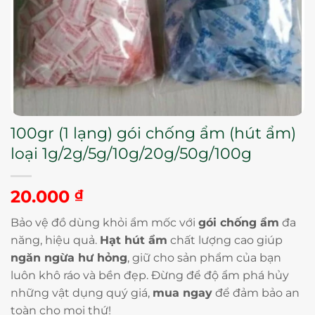
100gr (1 lạng) gói chống ẩm (hút ẩm)
loại 1g/2g/5g/10g/20g/50g/100g
20.000
₫
Bảo vệ đồ dùng khỏi ẩm mốc với
gói chống ẩm
đa
năng, hiệu quả.
Hạt hút ẩm
chất lượng cao giúp
ngăn ngừa hư hỏng
, giữ cho sản phẩm của bạn
luôn khô ráo và bền đẹp. Đừng để độ ẩm phá hủy
những vật dụng quý giá,
mua ngay
để đảm bảo an
toàn cho mọi thứ!