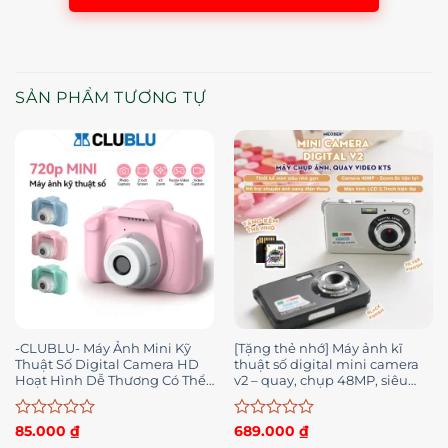
SẢN PHẨM TƯƠNG TỰ
-CLUBLU- Máy Ảnh Mini Kỹ
[Tặng thẻ nhớ] Máy ảnh kĩ
Thuật Số Digital Camera HD
thuật số digital mini camera
Hoạt Hình Dễ Thương Có Thể
v2 – quay, chụp 48MP, siêu
Phù Hợp Với Trẻ Em
mỏng nhỏ gọn
Được
Được
85.000
₫
689.000
₫
xếp
xếp