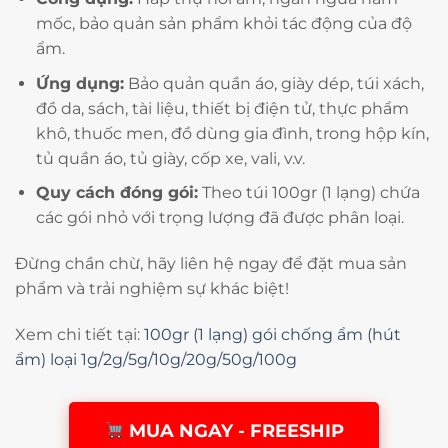
mốc, bảo quản sản phẩm khỏi tác động của độ
ẩm.
Ứng dụng:
Bảo quản quần áo, giày dép, túi xách,
đồ da, sách, tài liệu, thiết bị điện tử, thực phẩm
khô, thuốc men, đồ dùng gia đình, trong hộp kín,
tủ quần áo, tủ giày, cốp xe, vali, v.v.
Quy cách đóng gói:
Theo túi 100gr (1 lạng) chứa
các gói nhỏ với trọng lượng đã được phân loại.
Đừng chần chừ, hãy liên hệ ngay để đặt mua sản
phẩm và trải nghiệm sự khác biệt!
Xem chi tiết tại:
100gr (1 lạng) gói chống ẩm (hút
ẩm) loại 1g/2g/5g/10g/20g/50g/100g
MUA NGAY - FREESHIP