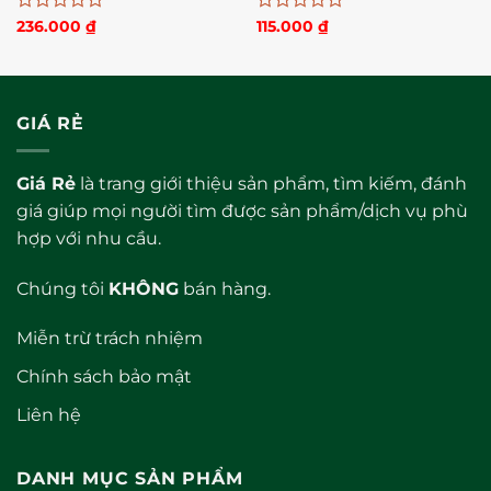
Được
Được
236.000
₫
115.000
₫
xếp
xếp
hạng
hạng
0
0
5
5
sao
sao
GIÁ RẺ
Giá Rẻ
là trang giới thiệu sản phẩm, tìm kiếm, đánh
giá giúp mọi người tìm được sản phẩm/dịch vụ phù
hợp với nhu cầu.
Chúng tôi
KHÔNG
bán hàng.
Miễn trừ trách nhiệm
Chính sách bảo mật
Liên hệ
DANH MỤC SẢN PHẨM