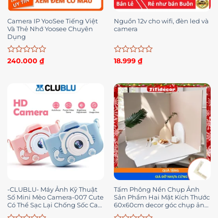
Camera IP YooSee Tiếng Việt
Nguồn 12v cho wifi, đèn led và
Và Thẻ Nhớ Yoosee Chuyên
camera
Dụng
Được
Được
240.000
₫
18.999
₫
xếp
xếp
hạng
hạng
0
0
5
5
sao
sao
-CLUBLU- Máy Ảnh Kỹ Thuật
Tấm Phông Nền Chụp Ảnh
Số Mini Mèo Camera-007 Cute
Sản Phẩm Hai Mặt Kích Thước
Có Thể Sạc Lại Chống Sốc Cao
60x60cm decor góc chụp ảnh
Cấp Cho Bé
– TiTi Decor