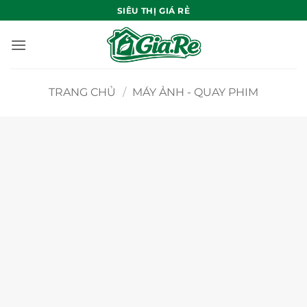
Bỏ
SIÊU THỊ GIÁ RẺ
qua
nội
dung
TRANG CHỦ
/
MÁY ẢNH - QUAY PHIM