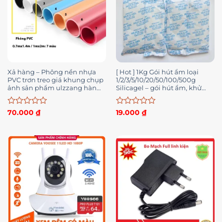
Xả hàng – Phông nền nhựa
[ Hot ] 1Kg Gói hút ẩm loại
PVC trơn treo giá khung chụp
1/2/3/5/10/20/50/100/500g
ảnh sản phẩm ulzzang hàn
Silicagel – gói hút ẩm, khử
quốc instagram giấy PVC
mùi chống ẩm mốc
nhiệt 3 in 1 2K08
Được
Được
70.000
₫
19.000
₫
xếp
xếp
hạng
hạng
0
0
5
5
sao
sao