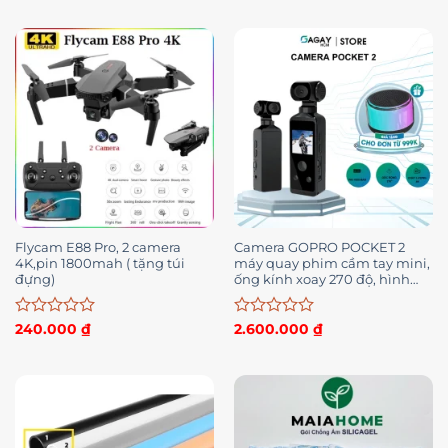
hạng
hạng
0
0
5
5
sao
sao
Flycam E88 Pro, 2 camera
Camera GOPRO POCKET 2
4K,pin 1800mah ( tặng túi
máy quay phim cầm tay mini,
đựng)
ống kính xoay 270 độ, hình
ảnh video sắc nét bảo hành 12
tháng
Được
Được
240.000
₫
2.600.000
₫
xếp
xếp
hạng
hạng
0
0
5
5
sao
sao