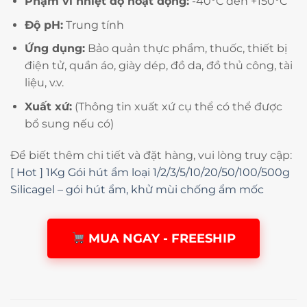
Phạm vi nhiệt độ hoạt động:
-40°C đến +150°C
Độ pH:
Trung tính
Ứng dụng:
Bảo quản thực phẩm, thuốc, thiết bị
điện tử, quần áo, giày dép, đồ da, đồ thủ công, tài
liệu, v.v.
Xuất xứ:
(Thông tin xuất xứ cụ thể có thể được
bổ sung nếu có)
Để biết thêm chi tiết và đặt hàng, vui lòng truy cập:
[ Hot ] 1Kg Gói hút ẩm loại 1/2/3/5/10/20/50/100/500g
Silicagel – gói hút ẩm, khử mùi chống ẩm mốc
MUA NGAY - FREESHIP