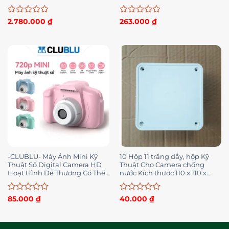
Cinnamoroll Melody
Được
Được
2.780.000
₫
263.000
₫
xếp
xếp
hạng
hạng
0
0
5
5
sao
sao
-CLUBLU- Máy Ảnh Mini Kỹ
10 Hộp 11 trắng dầy, hộp Kỹ
Thuật Số Digital Camera HD
Thuật Cho Camera chống
Hoạt Hình Dễ Thương Có Thể
nước Kích thước 110 x 110 x
Phù Hợp Với Trẻ Em
5mm
Được
Được
85.000
₫
40.000
₫
xếp
xếp
hạng
hạng
0
0