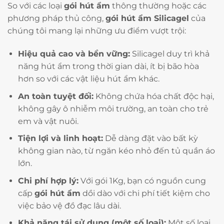
So với các loại
gói hút ẩm
thông thường hoặc các
phương pháp thủ công,
gói hút ẩm Silicagel
của
chúng tôi mang lại những ưu điểm vượt trội:
Hiệu quả cao và bền vững:
Silicagel duy trì khả
năng hút ẩm trong thời gian dài, ít bị bão hòa
hơn so với các vật liệu hút ẩm khác.
An toàn tuyệt đối:
Không chứa hóa chất độc hại,
không gây ô nhiễm môi trường, an toàn cho trẻ
em và vật nuôi.
Tiện lợi và linh hoạt:
Dễ dàng đặt vào bất kỳ
không gian nào, từ ngăn kéo nhỏ đến tủ quần áo
lớn.
Chi phí hợp lý:
Với gói 1Kg, bạn có nguồn cung
cấp
gói hút ẩm
dồi dào với chi phí tiết kiệm cho
việc bảo vệ đồ đạc lâu dài.
Khả năng tái sử dụng (một số loại):
Một số loại