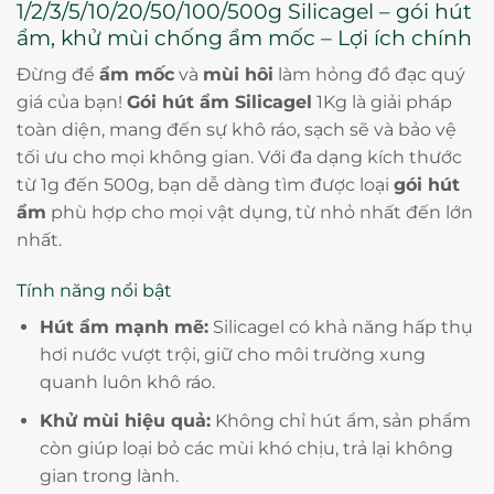
1/2/3/5/10/20/50/100/500g Silicagel – gói hút
ẩm, khử mùi chống ẩm mốc – Lợi ích chính
Đừng để
ẩm mốc
và
mùi hôi
làm hỏng đồ đạc quý
giá của bạn!
Gói hút ẩm Silicagel
1Kg là giải pháp
toàn diện, mang đến sự khô ráo, sạch sẽ và bảo vệ
tối ưu cho mọi không gian. Với đa dạng kích thước
từ 1g đến 500g, bạn dễ dàng tìm được loại
gói hút
ẩm
phù hợp cho mọi vật dụng, từ nhỏ nhất đến lớn
nhất.
Tính năng nổi bật
Hút ẩm mạnh mẽ:
Silicagel có khả năng hấp thụ
hơi nước vượt trội, giữ cho môi trường xung
quanh luôn khô ráo.
Khử mùi hiệu quả:
Không chỉ hút ẩm, sản phẩm
còn giúp loại bỏ các mùi khó chịu, trả lại không
gian trong lành.