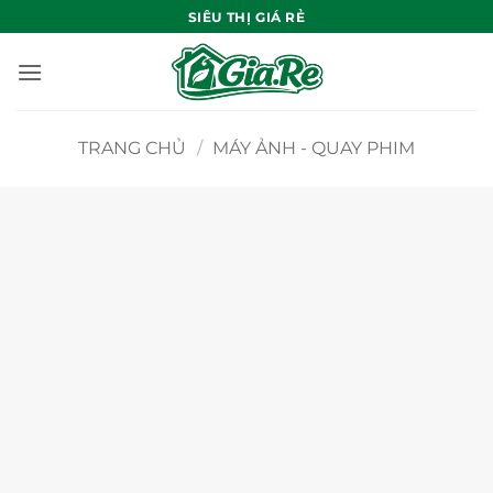
Bỏ
SIÊU THỊ GIÁ RẺ
qua
nội
dung
TRANG CHỦ
/
MÁY ẢNH - QUAY PHIM