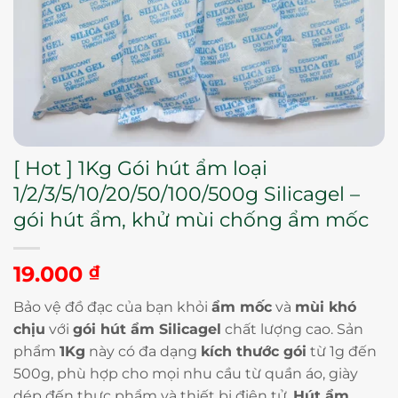
[ Hot ] 1Kg Gói hút ẩm loại
1/2/3/5/10/20/50/100/500g Silicagel –
gói hút ẩm, khử mùi chống ẩm mốc
19.000
₫
Bảo vệ đồ đạc của bạn khỏi
ẩm mốc
và
mùi khó
chịu
với
gói hút ẩm Silicagel
chất lượng cao. Sản
phẩm
1Kg
này có đa dạng
kích thước gói
từ 1g đến
500g, phù hợp cho mọi nhu cầu từ quần áo, giày
dép đến thực phẩm và thiết bị điện tử.
Hút ẩm