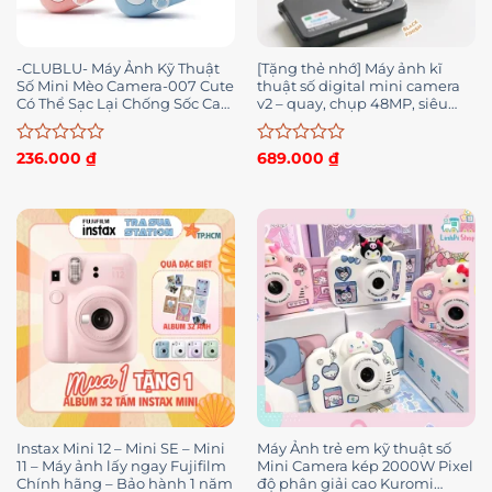
-CLUBLU- Máy Ảnh Kỹ Thuật
[Tặng thẻ nhớ] Máy ảnh kĩ
Số Mini Mèo Camera-007 Cute
thuật số digital mini camera
Có Thể Sạc Lại Chống Sốc Cao
v2 – quay, chụp 48MP, siêu
Cấp Cho Bé
mỏng nhỏ gọn
Được
Được
236.000
₫
689.000
₫
xếp
xếp
hạng
hạng
0
0
5
5
sao
sao
Instax Mini 12 – Mini SE – Mini
Máy Ảnh trẻ em kỹ thuật số
11 – Máy ảnh lấy ngay Fujifilm
Mini Camera kép 2000W Pixel
Chính hãng – Bảo hành 1 năm
độ phân giải cao Kuromi