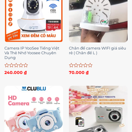
Camera IP YooSee Tiếng Việt
Chân đế camera WIFI giá siêu
Và Thẻ Nhớ Yoosee Chuyên
rẻ ( Chân đế L )
Dụng
Được
Được
240.000
₫
70.000
₫
xếp
xếp
hạng
hạng
0
0
5
5
sao
sao