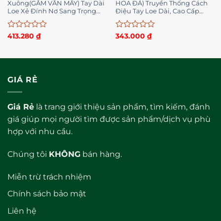
Xuông(GẤM VÂN MÂY) Tay Dài
HOA ĐÁ) Truyền Thống Cách
Loe Xẻ Đính Nơ Sang Trọng
Điệu Tay Loe Dài, Cao Cấp
Quý Phái- ÁO DÀI HÓT NĂM
Dành Cho Lễ, Dạm Ngõ-ÁO
NAY
DÀI HOT NĂM NAY
Được
Được
413.280
₫
343.000
₫
xếp
xếp
hạng
hạng
0
0
5
5
sao
sao
GIÁ RẺ
Giá Rẻ
là trang giới thiệu sản phẩm, tìm kiếm, đánh
giá giúp mọi người tìm được sản phẩm/dịch vụ phù
hợp với nhu cầu.
Chúng tôi
KHÔNG
bán hàng.
Miễn trừ trách nhiệm
Chính sách bảo mật
Liên hệ