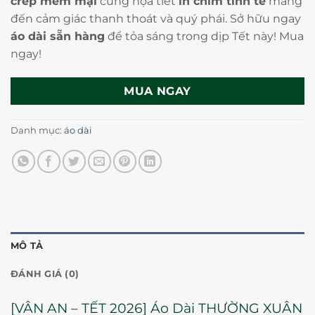
crep mềm mại
cùng họa tiết
in chìm tinh tế
mang
đến cảm giác thanh thoát và quý phái. Sở hữu ngay
áo dài sẵn hàng
để tỏa sáng trong dịp Tết này! Mua
ngay!
MUA NGAY
Danh mục:
áo dài
MÔ TẢ
ĐÁNH GIÁ (0)
[VÂN AN – TẾT 2026] Áo Dài THƯỜNG XUÂN