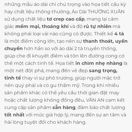
những mẫu áo dài chỉ chú trọng vào họa tiết cầu kỳ
hay chất liệu thông thường, Áo Dài THƯỜNG XUÂN
sử dụng chất liệu
tơ crep cao cấp
, mang lại cảm
giác
mềm mại, thoáng khí
và độ
rủ tự nhiên
mà
không phải loại vải nào cũng có được. Thiết kế
4 tà
là một điểm cộng lớn, tạo nên sự
thanh thoát, uyển
chuyển
hơn hẳn so với áo dài 2 tà truyền thống,
giúp che đi khuyết điểm và tôn lên đường cong cơ
thể một cách tinh tế. Họa tiết
in chìm nhẹ nhàng
là
một nét đột phá, mang đến vẻ đẹp
sang trọng,
tinh tế
thay vì sự phô trương, giúp người mặc trở
nên quý phái và có gu thẩm mỹ. Trong khi nhiều
sản phẩm khác có thể yêu cầu thời gian đặt may
hoặc chất lượng không đồng đều, VÂN AN cam kết
cung cấp sản phẩm
sẵn hàng
, đảm bảo chất lượng
tốt nhất
với mức giá hợp lý, mang đến sự an tâm và
hài lòng tuyệt đối cho khách hàng.