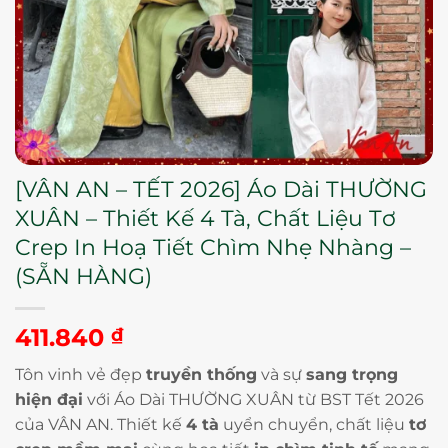
[VÂN AN – TẾT 2026] Áo Dài THƯỜNG
XUÂN – Thiết Kế 4 Tà, Chất Liệu Tơ
Crep In Hoạ Tiết Chìm Nhẹ Nhàng –
(SẴN HÀNG)
411.840
₫
Tôn vinh vẻ đẹp
truyền thống
và sự
sang trọng
hiện đại
với Áo Dài THƯỜNG XUÂN từ BST Tết 2026
của VÂN AN. Thiết kế
4 tà
uyển chuyển, chất liệu
tơ