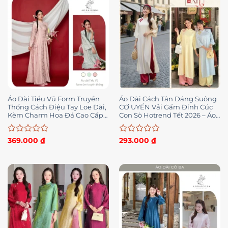
sao
sao
Áo Dài Tiểu Vũ Form Truyền
Áo Dài Cách Tân Dáng Suông
Thống Cách Điệu Tay Loe Dài,
CƠ UYỂN Vải Gấm Đính Cúc
Kèm Charm Hoa Đá Cao Cấp
Con Sò Hotrend Tết 2026 – Áo
Phù Hợp Mặc Lễ, Dạm Ngõ,.-
Dài Mộc An
Áo Dài Cô Ba
Được
Được
369.000
₫
293.000
₫
xếp
xếp
hạng
hạng
0
0
5
5
sao
sao