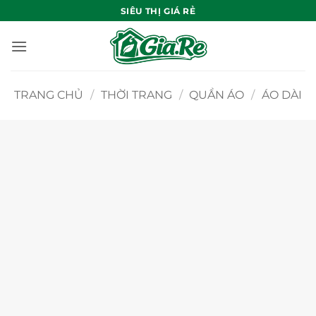
Bỏ
SIÊU THỊ GIÁ RẺ
qua
nội
dung
TRANG CHỦ
/
THỜI TRANG
/
QUẦN ÁO
/
ÁO DÀI