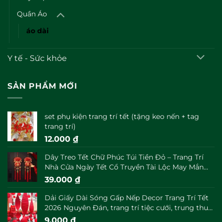
Quần Áo
áo dài
Y tế - Sức khỏe
SẢN PHẨM MỚI
set phụ kiện trang trí tết (tặng keo nến + tag
trang trí)
12.000
₫
Dây Treo Tết Chữ Phúc Túi Tiền Đỏ – Trang Trí
Nhà Cửa Ngày Tết Cổ Truyền Tài Lộc May Mắn
Đầu Năm
39.000
₫
Dải Giấy Dài Sóng Gấp Nếp Decor Trang Trí Tết
2026 Nguyên Đán, trang trí tiệc cưới, trung thu
decor
9.000
₫