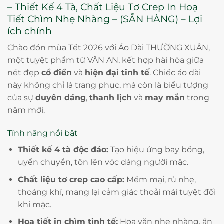
– Thiết Kế 4 Tà, Chất Liệu Tơ Crep In Hoạ
Tiết Chìm Nhẹ Nhàng – (SẴN HÀNG) – Lợi
ích chính
Chào đón mùa Tết 2026 với Áo Dài THƯỜNG XUÂN,
một tuyệt phẩm từ VÂN AN, kết hợp hài hòa giữa
nét đẹp
cổ điển
và
hiện đại tinh tế
. Chiếc áo dài
này không chỉ là trang phục, mà còn là biểu tượng
của sự
duyên dáng
,
thanh lịch
và
may mắn
trong
năm mới.
Tính năng nổi bật
Thiết kế 4 tà độc đáo:
Tạo hiệu ứng bay bổng,
uyển chuyển, tôn lên vóc dáng người mặc.
Chất liệu tơ crep cao cấp:
Mềm mại, rủ nhẹ,
thoáng khí, mang lại cảm giác thoải mái tuyệt đối
khi mặc.
Họa tiết in chìm tinh tế:
Hoa văn nhẹ nhàng, ẩn