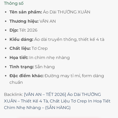
Thông số
Tên sản phẩm:
Áo Dài THƯỜNG XUÂN
Thương hiệu:
VÂN AN
Dịp:
Tết 2026
Kiểu dáng:
Áo dài truyền thống, thiết kế 4 tà
Chất liệu:
Tơ Crep
Họa tiết:
In chìm nhẹ nhàng
Tình trạng:
Sẵn hàng
Đặc điểm khác:
Đường may tỉ mỉ, form dáng
chuẩn
Backlink:
[VÂN AN – TẾT 2026] Áo Dài THƯỜNG
XUÂN – Thiết Kế 4 Tà, Chất Liệu Tơ Crep In Hoạ Tiết
Chìm Nhẹ Nhàng – (SẴN HÀNG)