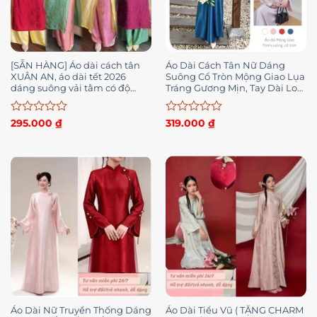
[SẴN HÀNG] Áo dài cách tân
Áo Dài Cách Tân Nữ Dáng
XUÂN AN, áo dài tết 2026
Suông Cổ Tròn Mộng Giao Lụa
dáng suông vải tằm có độ
Tráng Gương Mịn, Tay Dài Loe
nhăn tự nhiên mặc lễ tết hội
Rộng Sang Trọng, Cổ Kết Ngọc
nghị MÃ CT11
Trai
Được
Được
295.000
₫
319.000
₫
xếp
xếp
hạng
hạng
0
0
5
5
sao
sao
Áo Dài Nữ Truyền Thống Dáng
Áo Dài Tiểu Vũ ( TẶNG CHARM