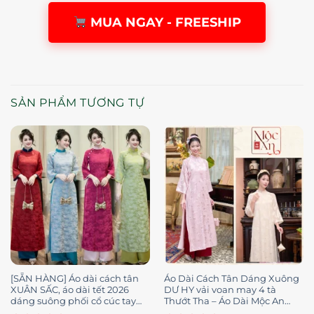
MUA NGAY - FREESHIP
SẢN PHẨM TƯƠNG TỰ
[SẴN HÀNG] Áo dài cách tân
Áo Dài Cách Tân Dáng Xuông
XUÂN SẤC, áo dài tết 2026
DƯ HY vải voan may 4 tà
dáng suông phối cổ cúc tay
Thướt Tha – Áo Dài Mộc An
loe gấm, thích hợp mặc lễ Tết
Chính Hãng