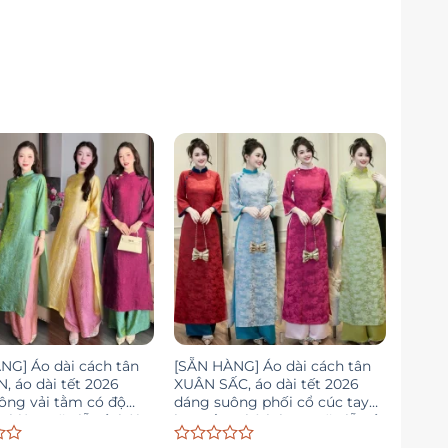
NG] Áo dài cách tân
[SẴN HÀNG] Áo dài cách tân
, áo dài tết 2026
XUÂN SẤC, áo dài tết 2026
ông vải tằm có độ
dáng suông phối cổ cúc tay
nhiên mặc lễ tết hội
loe gấm, thích hợp mặc lễ Tết
 CT11
5 màu