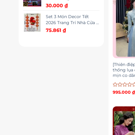
đèn trang trí cây thông
sao
30.000
₫
trang trí tết cao cấp
Set 3 Món Decor Tết
2026 Trang Trí Nhà Cửa &
Cửa Hàng – Mành Treo
75.861
₫
Chữ Tết + Dây Vạn Sự
Như Ý + Dây Chúc Mừng
Năm Mới
[Thiên điệ
thống lụa
mịn co dã
Trang Miu
Được
995.000
xếp
hạng
0
5
sao