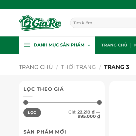
Bỏ
qua
nội
Tìm
dung
kiếm:
DANH MỤC SẢN PHẨM
TRANG CHỦ
TRANG CHỦ
/
THỜI TRANG
/
TRANG 3
LỌC THEO GIÁ
Giá
Giá
Giá:
22.210 ₫
—
LỌC
tối
tối
995.000 ₫
thiểu
đa
SẢN PHẨM MỚI