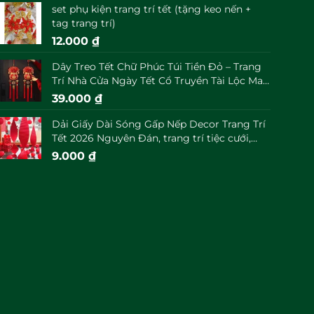
set phụ kiện trang trí tết (tặng keo nến +
tag trang trí)
12.000
₫
Dây Treo Tết Chữ Phúc Túi Tiền Đỏ – Trang
Trí Nhà Cửa Ngày Tết Cổ Truyền Tài Lộc May
Mắn Đầu Năm
39.000
₫
Dải Giấy Dài Sóng Gấp Nếp Decor Trang Trí
Tết 2026 Nguyên Đán, trang trí tiệc cưới,
trung thu decor
9.000
₫