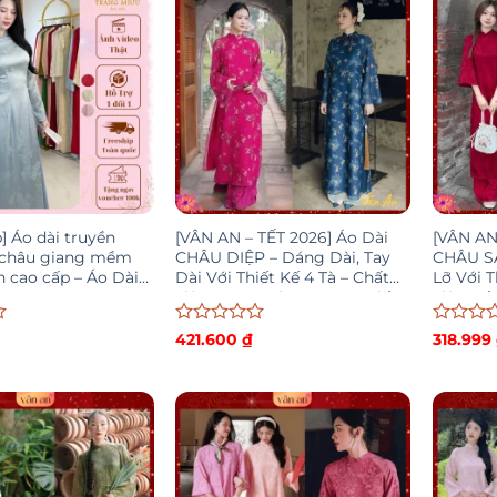
sao
sao
p] Áo dài truyền
[VÂN AN – TẾT 2026] Áo Dài
[VÂN AN
 châu giang mềm
CHÂU DIỆP – Dáng Dài, Tay
CHÂU SA
n cao cấp – Áo Dài
Dài Với Thiết Kế 4 Tà – Chất
Lỡ Với T
u
Liệu Tơ Premium In Hoạ Tiết
Liệu Gấ
Cao Cấp
SẴN HÀ
Được
Được
₫
421.600
₫
318.999
xếp
xếp
hạng
hạng
0
0
5
5
sao
sao