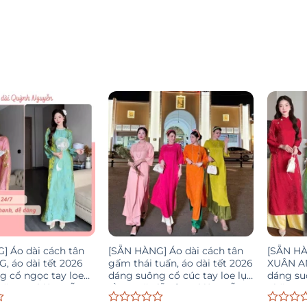
] Áo dài cách tân
[SẴN HÀNG] Áo dài cách tân
[SẴN HÀ
, áo dài tết 2026
gấm thái tuấn, áo dài tết 2026
XUÂN AN
g cổ ngọc tay loe
dáng suông cổ cúc tay loe lụa
dáng su
nhăn tự nhiên MÃ
tằm, mặc lễ tết sự kiện MÃ
nhăn tự 
G39
nghị MÃ