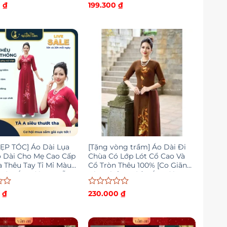
Được
0
₫
199.300
₫
xếp
hạng
0
5
sao
ẸP TÓC] Áo Dài Lụa
[Tặng vòng trầm] Áo Dài Đi
o Dài Cho Mẹ Cao Cấp
Chùa Có Lớp Lót Cổ Cao Và
a Thêu Tay Tỉ Mỉ Màu
Cổ Tròn Thêu 100% [Co Giãn
Đô – Áo Dài Nguyễn
Nhẹ, Thấm Hút] – Áo Dài
Nguyễn Lâm
Được
0
₫
230.000
₫
xếp
hạng
0
5