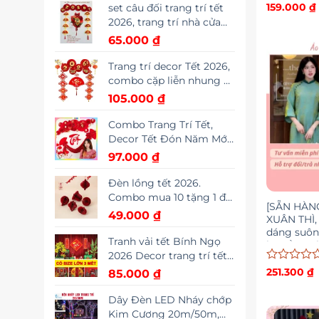
Chuyển (có phân loại 2-
Được
159.000
₫
set câu đối trang trí tết
xếp
10 cái)
2026, trang trí nhà cửa
hạng
OV
65.000
₫
0
5
sao
Trang trí decor Tết 2026,
combo cặp liễn nhung +
khánh Tết size to 45cm
105.000
₫
tặng kèm móc treo
Combo Trang Trí Tết,
Decor Tết Đón Năm Mới
Xuân Bính Ngọ 2026, Set
97.000
₫
Đầy Đủ Tặng Kèm Keo
Nến TET
Đèn lồng tết 2026.
Combo mua 10 tặng 1 đủ
[SẴN HÀNG
bộ mẫu mã treo trang
49.000
₫
XUÂN THÌ, 
trí, derco cây cảnh
dáng suôn
phòng tết,….
Tranh vải tết Bính Ngọ
lụa tằm, 
2026 Decor trang trí tết
CT07
nguyên đán Kết Hợp
Được
251.300
₫
85.000
₫
xếp
Nghệ Thuật Và Văn Hóa
hạng
Truyền Thống
Dây Đèn LED Nháy chớp
0
Kim Cương 20m/50m,
5