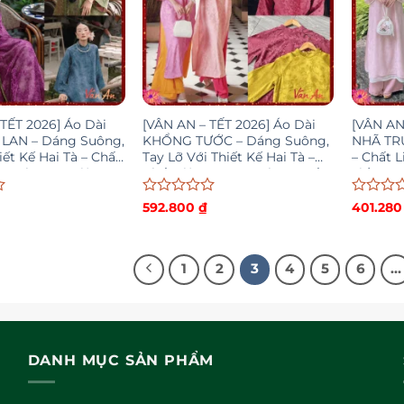
 TẾT 2026] Áo Dài
[VÂN AN – TẾT 2026] Áo Dài
[VÂN AN
LAN – Dáng Suông,
KHỔNG TƯỚC – Dáng Suông,
NHÃ TRÚ
iết Kế Hai Tà – Chất
Tay Lỡ Với Thiết Kế Hai Tà –
– Chất L
encel Song Diện
Chất Liệu Lụa Tencel Cao Cấp
Tiết Ho
HÀNG)
Được
Được
592.800
₫
401.28
xếp
xếp
hạng
hạng
0
0
5
5
1
2
3
4
5
6
…
sao
sao
DANH MỤC SẢN PHẨM