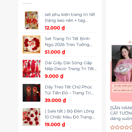
set phụ kiện trang trí tết
(tặng keo nến + tag
trang trí)
12.000
₫
Set Trang Trí Tết Bính
Ngọ 2026 Treo Tường
Gồm Quạt Giấy, Chữ Tết,
51.000
₫
Cành Đào Đông May
Mắn | HAPPY DECOR
Dải Giấy Dài Sóng Gấp
Nếp Decor Trang Trí Tết
2026 Nguyên Đán, trang
9.000
₫
trí tiệc cưới, trung thu
decor
Dây Treo Tết Chữ Phúc
Túi Tiền Đỏ – Trang Trí
Nhà Cửa Ngày Tết Cổ
39.000
₫
Truyền Tài Lộc May Mắn
[SẴN HÀNG
Đầu Năm
( Sale tết ) Bộ Đèn Lồng
CÁT TƯỜNG
10 Chiếc Màu Đỏ Trang
dáng suôn
Trí Nhà Cửa Cây Cảnh
lụa tằm, 
19.000
₫
Dịp Tết, Miễn Phí Vận
CT09