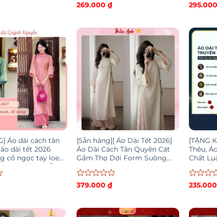
Được
Được
269.000
₫
295.00
xếp
xếp
hạng
hạng
0
0
5
5
sao
sao
] Áo dài cách tân
[Sẵn hàng][ Áo Dài Tết 2026]
[TẶNG K
áo dài tết 2026
Áo Dài Cách Tân Quyên Cát
Thêu, Á
g cổ ngọc tay loe
Gấm Thọ Dơi Form Suông
Chất Lụ
nhăn tự nhiên MÃ
Tay Dài Cách Điệu Đính
A23 Đỏ 
Charm ADTA107
Lâm
Được
Được
379.000
₫
235.00
xếp
xếp
hạng
hạng
0
0
5
5