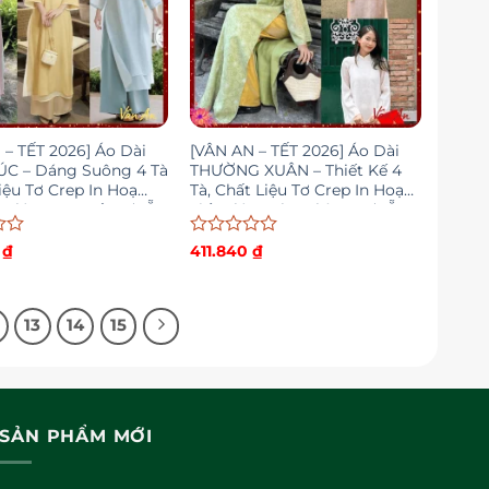
 – TẾT 2026] Áo Dài
[VÂN AN – TẾT 2026] Áo Dài
C – Dáng Suông 4 Tà
THƯỜNG XUÂN – Thiết Kế 4
iệu Tơ Crep In Hoạ
Tà, Chất Liệu Tơ Crep In Hoạ
a Chìm Cao Cấp – (SẴN
Tiết Chìm Nhẹ Nhàng – (SẴN
HÀNG)
Được
0
₫
411.840
₫
xếp
hạng
0
5
13
14
15
sao
SẢN PHẨM MỚI