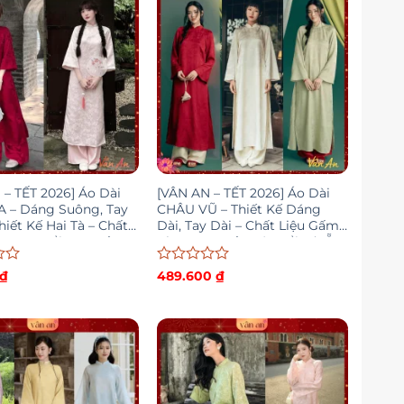
sao
 – TẾT 2026] Áo Dài
[VÂN AN – TẾT 2026] Áo Dài
 – Dáng Suông, Tay
CHÂU VŨ – Thiết Kế Dáng
hiết Kế Hai Tà – Chất
Dài, Tay Dài – Chất Liệu Gấm
m Hoa Nổi Cao Cấp –
Chun Cao Cấp Dệt Nổi – (SẴN
NG
HÀNG)
Được
₫
489.600
₫
xếp
hạng
0
5
sao