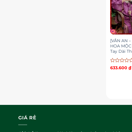
[VÂN AN –
HOA MỘC 
Tay Dài Th
Liệu Lụa T
Cao Cấp
Được
633.600
₫
xếp
hạng
0
5
sao
GIÁ RẺ