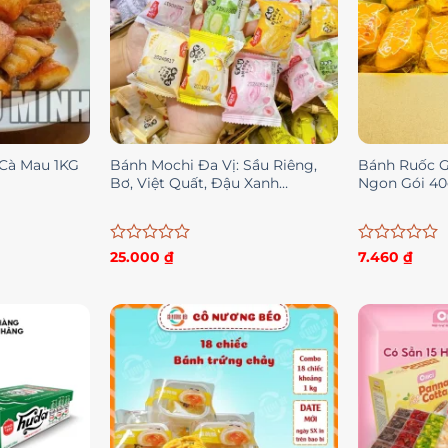
 Cà Mau 1KG
Bánh Mochi Đa Vị: Sầu Riêng,
Bánh Ruốc G
Bơ, Việt Quất, Đậu Xanh…
Ngon Gói 4
Được
Được
25.000
₫
7.460
₫
xếp
xếp
hạng
hạng
0
0
5
5
sao
sao