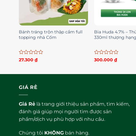
Bánh tráng trộn thập cẩm full
Bia Huda 4.7% – Th
topping nhà Cốm
330ml thượng hạn
Được
Được
27.300
₫
300.000
₫
xếp
xếp
hạng
hạng
0
0
5
5
sao
sao
GIÁ RẺ
Giá Rẻ
là trang giới thiệu sản phẩm, tìm kiếm,
đánh giá giúp mọi người tìm được sản
phẩm/dịch vụ phù hợp với nhu cầu.
Chúng tôi
KHÔNG
bán hàng.