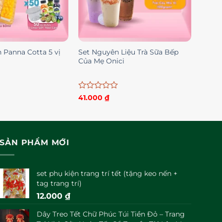
 Panna Cotta 5 vị
Set Nguyên Liệu Trà Sữa Bếp
Của Mẹ Onici
Được
41.000
₫
xếp
hạng
0
5
sao
SẢN PHẨM MỚI
set phụ kiện trang trí tết (tặng keo nến +
tag trang trí)
12.000
₫
Dây Treo Tết Chữ Phúc Túi Tiền Đỏ – Trang