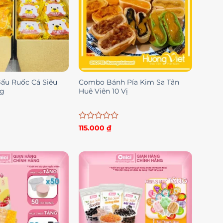
ấu Ruốc Cá Siêu
Combo Bánh Pía Kim Sa Tân
0g
Huê Viên 10 Vị
Được
115.000
₫
xếp
hạng
0
5
sao