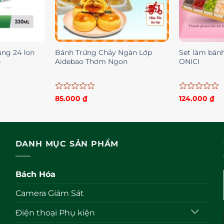
ùng 24 lon
Bánh Trứng Chảy Ngàn Lớp
Set làm bánh
g
Aidebao Thơm Ngon
ONICI
Được
Được
85.000
₫
124.000
₫
xếp
xếp
hạng
hạng
0
0
5
5
sao
sao
DANH MỤC SẢN PHẨM
Bách Hóa
Camera Giám Sát
Điện thoại Phụ kiện