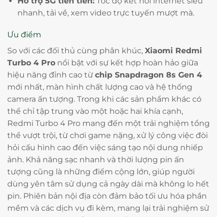
Hỗ trợ 5G tiên tiến:
Tốc độ kết nối internet siêu
nhanh, tải về, xem video trực tuyến mượt mà.
Ưu điểm
So với các đối thủ cùng phân khúc,
Xiaomi Redmi
Turbo 4 Pro
nổi bật với sự kết hợp hoàn hảo giữa
hiệu năng đỉnh cao từ
chip Snapdragon 8s Gen 4
mới nhất, màn hình chất lượng cao và hệ thống
camera ấn tượng. Trong khi các sản phẩm khác có
thể chỉ tập trung vào một hoặc hai khía cạnh,
Redmi Turbo 4 Pro mang đến một trải nghiệm tổng
thể vượt trội, từ chơi game nặng, xử lý công việc đòi
hỏi cấu hình cao đến việc sáng tạo nội dung nhiếp
ảnh. Khả năng sạc nhanh và thời lượng pin ấn
tượng cũng là những điểm cộng lớn, giúp người
dùng yên tâm sử dụng cả ngày dài mà không lo hết
pin. Phiên bản nội địa còn đảm bảo tối ưu hóa phần
mềm và các dịch vụ đi kèm, mang lại trải nghiệm sử