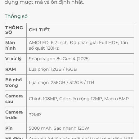
dụng mượt mà và ổn định nhất.
Thông số
THÔNG
CHI TIẾT
SỐ
Màn
AMOLED, 6.7 inch, Độ phân giải Full HD+, Tần
hình
số quét 120Hz
Vi xử lý
Snapdragon 8s Gen 4 (2025)
RAM
Lựa chọn: 12GB / 16GB
Bộ nhớ
Lựa chọn: 256GB / 512GB / 1TB
trong
Camera
Chính 108MP, Góc siêu rộng 12MP, Macro 5MP
sau
Camera
32MP
trước
Pin
5000 mAh, Sạc nhanh 120W
Hệ điều
Android (phiên bản mới nhất) với giao diện MIUI