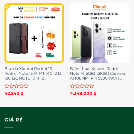
0
0
5
5
sao
sao
Bao da Xiaomi Redmi 15
Điện thoại Xiaomi Redmi
Redmi Note 15 14 14T 14C 12 13
Note 14 6GB|128GB | Camera
13C 12C NOTE 10 11 12
AI 108MP | Pin 5500mAh |
13PRO4G5G MI 13T 14ULTRA
Hàng chính hãng – BH 18
tháng
Được
Được
42.240
₫
4.349.000
₫
xếp
xếp
hạng
hạng
0
0
5
5
sao
sao
GIÁ RẺ