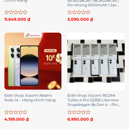
Chính Hãng
(6GB|128GB) | (8GB|256GB) |
Pin khủng 6000mAh | Sạc
nhanh 33W- Hàng chính hãng
– BH 12 tháng
Được
Được
11.649.000
₫
3.090.000
₫
xếp
xếp
hạng
hạng
0
0
5
5
sao
sao
Điện thoại Xiaomi Redmi
Điện thoại Xiaomi REDMI
Note 14 – Hàng chính hãng
Turbo 4 Pro 12/256 Like new
Snapdragon 8s Gen 4 – Pin
7550mAh
Được
Được
4.199.000
₫
6.990.000
₫
xếp
xếp
hạng
hạng