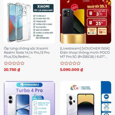
Ốp lưng chống sốc Xiaomi
[Livestream] [VOUCHER 150K]
Redmi Note 14,14 Pro,13 Pro
Điện thoại thông minh POCO
Plus,10s,Redmi
M7 Pro 5G (8+256GB) | 6.67″
14C,13C,12C,10A,10C,9A,9C,9T,K40,K40
AMOLED | Camera 50MP+2MP
Gaming,K50,K70
| MD7025-Ult
Được
Được
20.750
₫
5.090.000
₫
xếp
xếp
hạng
hạng
0
0
5
5
sao
sao