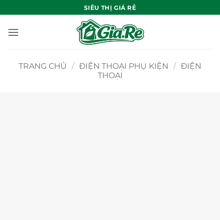
Bỏ
SIÊU THỊ GIÁ RẺ
qua
nội
dung
TRANG CHỦ
/
ĐIỆN THOẠI PHỤ KIỆN
/
ĐIỆN
THOẠI