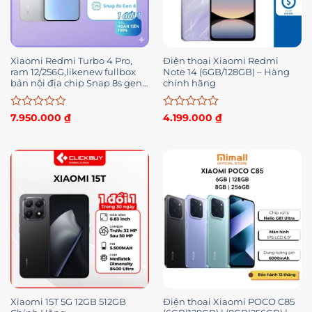
Xiaomi Redmi Turbo 4 Pro,
Điện thoại Xiaomi Redmi
ram 12/256G,likenew fullbox
Note 14 (6GB/128GB) – Hàng
bản nội địa chip Snap 8s gen
chính hãng
4, bảo hành 1 đổi 1 –
Wingmobile
Được
Được
7.950.000
₫
4.199.000
₫
xếp
xếp
hạng
hạng
0
0
5
5
sao
sao
Xiaomi 15T 5G 12GB 512GB
Điện thoại Xiaomi POCO C85