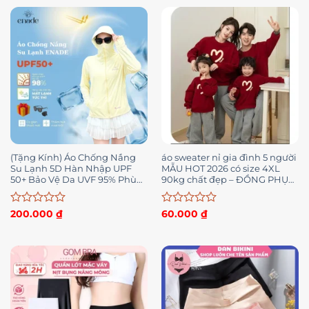
(Tặng Kính) Áo Chống Nắng
áo sweater nỉ gia đình 5 người
Su Lạnh 5D Hàn Nhập UPF
MẪU HOT 2026 có size 4XL
50+ Bảo Vệ Da UVF 95% Phù
90kg chất đẹp – ĐỒNG PHỤC
Hợp Nam Nữ Chất Liệu
ANH NGA
Polyester Cao Cấp Ngăn
Được
Được
200.000
₫
60.000
₫
xếp
xếp
hạng
hạng
0
0
5
5
sao
sao