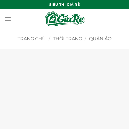
Bỏ
SIÊU THỊ GIÁ RẺ
qua
nội
dung
TRANG CHỦ
/
THỜI TRANG
/
QUẦN ÁO