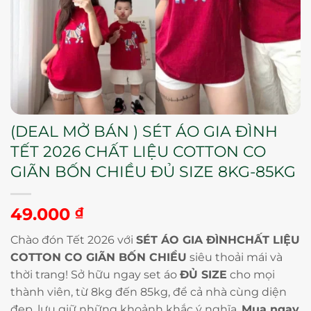
(DEAL MỞ BÁN ) SÉT ÁO GIA ĐÌNH
TẾT 2026 CHẤT LIỆU COTTON CO
GIÃN BỐN CHIỀU ĐỦ SIZE 8KG-85KG
49.000
₫
Chào đón Tết 2026 với
SÉT ÁO GIA ĐÌNH
CHẤT LIỆU
COTTON CO GIÃN BỐN CHIỀU
siêu thoải mái và
thời trang! Sở hữu ngay set áo
ĐỦ SIZE
cho mọi
thành viên, từ 8kg đến 85kg, để cả nhà cùng diện
đẹp, lưu giữ những khoảnh khắc ý nghĩa.
Mua ngay