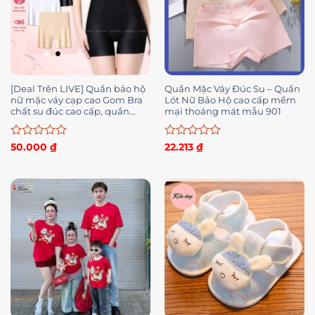
[Deal Trên LIVE] Quần bảo hộ
Quần Mặc Váy Đúc Su – Quần
nữ mặc váy cạp cao Gom Bra
Lót Nữ Bảo Hộ cao cấp mềm
chất su đúc cao cấp, quần
mại thoáng mát mẫu 901
mặc trong váy không viền –
JLD-8204
Được
Được
50.000
₫
22.213
₫
xếp
xếp
hạng
hạng
0
0
5
5
sao
sao