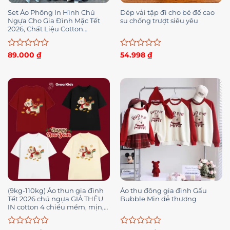
Set Áo Phông In Hình Chú
Dép vải tập đi cho bé đế cao
Ngựa Cho Gia Đình Mặc Tết
su chống trượt siêu yêu
2026, Chất Liệu Cotton
Thoáng Mát Thấm Hút Mồ Hôi
Tốt – KAO07
Được
Được
89.000
₫
54.998
₫
xếp
xếp
hạng
hạng
0
0
5
5
sao
sao
(9kg-110kg) Áo thun gia đình
Áo thu đông gia đình Gấu
Tết 2026 chú ngựa GIẢ THÊU
Bubble Min dễ thương
IN cotton 4 chiều mềm, mịn,
mát_Oraa kids