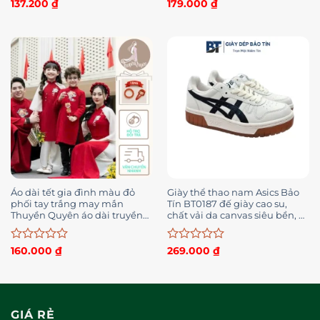
Được
Được
137.200
₫
179.000
₫
xếp
xếp
hạng
hạng
0
0
5
5
sao
sao
Áo dài tết gia đình màu đỏ
Giày thể thao nam Asics Bảo
phối tay trắng may mắn
Tín BT0187 đế giày cao su,
Thuyền Quyên áo dài truyền
chất vải da canvas siêu bền, đi
thống cách tân – AD002
êm chân
Được
Được
160.000
₫
269.000
₫
xếp
xếp
hạng
hạng
0
0
5
5
sao
sao
GIÁ RẺ