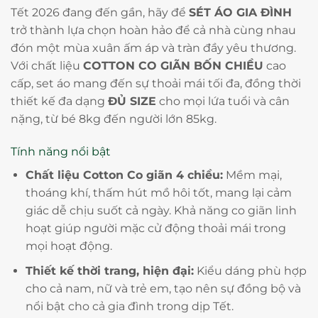
Tết 2026 đang đến gần, hãy để
SÉT ÁO GIA ĐÌNH
trở thành lựa chọn hoàn hảo để cả nhà cùng nhau
đón một mùa xuân ấm áp và tràn đầy yêu thương.
Với chất liệu
COTTON CO GIÃN BỐN CHIỀU
cao
cấp, set áo mang đến sự thoải mái tối đa, đồng thời
thiết kế đa dạng
ĐỦ SIZE
cho mọi lứa tuổi và cân
nặng, từ bé 8kg đến người lớn 85kg.
Tính năng nổi bật
Chất liệu Cotton Co giãn 4 chiều:
Mềm mại,
thoáng khí, thấm hút mồ hôi tốt, mang lại cảm
giác dễ chịu suốt cả ngày. Khả năng co giãn linh
hoạt giúp người mặc cử động thoải mái trong
mọi hoạt động.
Thiết kế thời trang, hiện đại:
Kiểu dáng phù hợp
cho cả nam, nữ và trẻ em, tạo nên sự đồng bộ và
nổi bật cho cả gia đình trong dịp Tết.