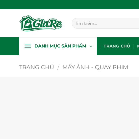
Bỏ
qua
nội
Tìm
dung
kiếm:
DANH MỤC SẢN PHẨM
TRANG CHỦ
TRANG CHỦ
/
MÁY ẢNH - QUAY PHIM