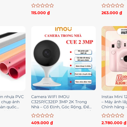
TiTi Decor
Cinnamoroll
Được
Được
115.000
₫
263.000
₫
xếp
xếp
hạng
hạng
0
0
5
5
sao
sao
ền nhựa PVC
Camera WIFI IMOU
Instax Mini 12
g chụp ảnh
C32SP/C32EP 3MP 2K Trong
– Máy ảnh lấ
hàn quốc
Nhà – Cố Định, Góc Rộng, Đế
Chính hãng 
nhiệt 3 in 1
Nam Châm, Đàm Thoại 2 Chiều,
Chính Hãng
Được
Được
409.000
₫
2.780.000
₫
xếp
xếp