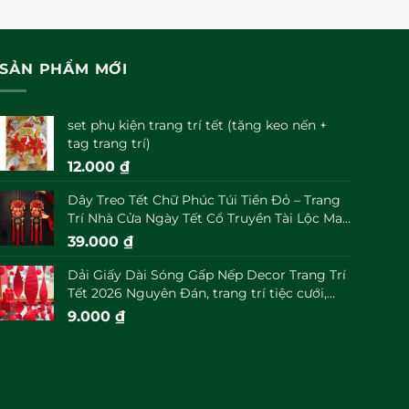
hạng
0
5
sao
SẢN PHẨM MỚI
set phụ kiện trang trí tết (tặng keo nến +
tag trang trí)
12.000
₫
Dây Treo Tết Chữ Phúc Túi Tiền Đỏ – Trang
Trí Nhà Cửa Ngày Tết Cổ Truyền Tài Lộc May
Mắn Đầu Năm
39.000
₫
Dải Giấy Dài Sóng Gấp Nếp Decor Trang Trí
Tết 2026 Nguyên Đán, trang trí tiệc cưới,
trung thu decor
9.000
₫