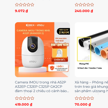
chất hàng xịn màu đen
Được
Được
9.072
₫
240.000
₫
xếp
xếp
hạng
hạng
0
0
5
5
sao
sao
Camera IMOU trong nhà A52P
Xả hàng – Phông n
A32EP C32EP C32SP GK2CP
trơn treo giá khun
đàm thoại 2 chiều có cảnh báo
sản phẩm ulzzang 
chuyển động
instagram giấy PVC 
2K08
Được
Được
419.000
₫
70.000
₫
xếp
xếp