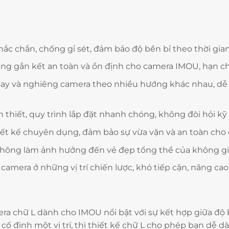
ắc chắn, chống gỉ sét, đảm bảo độ bền bỉ theo thời gian,
g gắn kết an toàn và ổn định cho camera IMOU, hạn chế
y và nghiêng camera theo nhiều hướng khác nhau, dễ 
thiết, quy trình lắp đặt nhanh chóng, không đòi hỏi kỹ
ết kế chuyên dụng, đảm bảo sự vừa vặn và an toàn cho
không làm ảnh hưởng đến vẻ đẹp tổng thể của không gia
camera ở những vị trí chiến lược, khó tiếp cận, nâng c
ra chữ L dành cho IMOU nổi bật với sự kết hợp giữa độ bề
cố định một vị trí, thì thiết kế chữ L cho phép bạn dễ