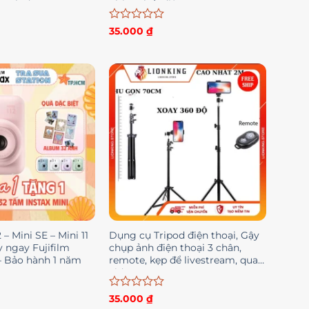
 Melody
phòng hết điện
Được
35.000
₫
xếp
hạng
0
5
sao
 – Mini SE – Mini 11
Dụng cụ Tripod điện thoại, Gậy
y ngay Fujifilm
chụp ảnh điện thoại 3 chân,
– Bảo hành 1 năm
remote, kẹp để livestream, quay
video
Được
35.000
₫
xếp