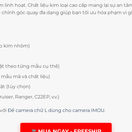
 linh hoạt. Chất liệu kim loại cao cấp mang lại sự an tâm
chỉnh góc quay đa dạng giúp bạn tối ưu hóa phạm vi g
ợp kim nhôm)
hật theo từng mẫu cụ thể)
 mẫu mã và chất liệu)
đặt (tùy chọn)
iser, Ranger, C22EP, v.v.)
 với
Đế camera chữ L dùng cho camera IMOU
.
MUA NGAY - FREESHIP