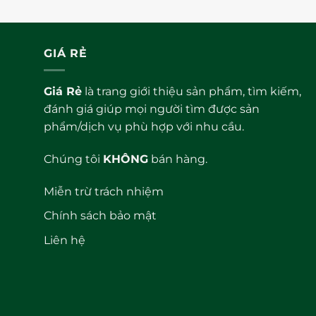
hạng
hạng
0
0
5
5
sao
sao
GIÁ RẺ
Giá Rẻ
là trang giới thiệu sản phẩm, tìm kiếm,
đánh giá giúp mọi người tìm được sản
phẩm/dịch vụ phù hợp với nhu cầu.
Chúng tôi
KHÔNG
bán hàng.
Miễn trừ trách nhiệm
Chính sách bảo mật
Liên hệ