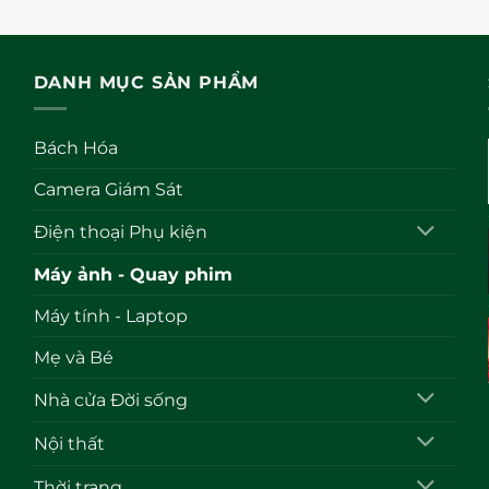
hạng
hạng
0
0
5
5
sao
sao
DANH MỤC SẢN PHẨM
Bách Hóa
Camera Giám Sát
Điện thoại Phụ kiện
Máy ảnh - Quay phim
Máy tính - Laptop
Mẹ và Bé
Nhà cửa Đời sống
Nội thất
Thời trang