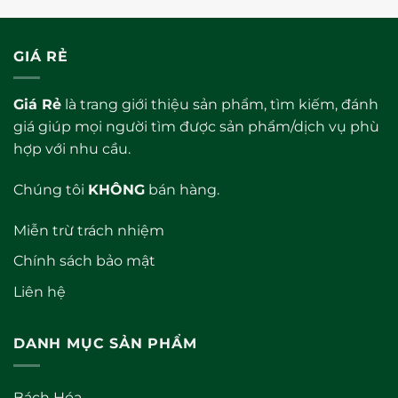
hạng
hạng
0
0
5
5
sao
sao
GIÁ RẺ
Giá Rẻ
là trang giới thiệu sản phẩm, tìm kiếm, đánh
giá giúp mọi người tìm được sản phẩm/dịch vụ phù
hợp với nhu cầu.
Chúng tôi
KHÔNG
bán hàng.
Miễn trừ trách nhiệm
Chính sách bảo mật
Liên hệ
DANH MỤC SẢN PHẨM
Bách Hóa