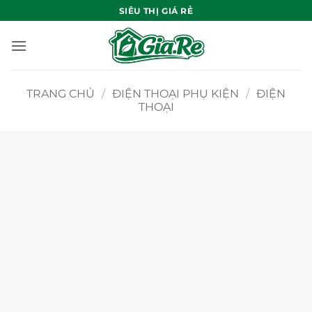
Bỏ
SIÊU THỊ GIÁ RẺ
qua
nội
dung
TRANG CHỦ
/
ĐIỆN THOẠI PHỤ KIỆN
/
ĐIỆN
THOẠI