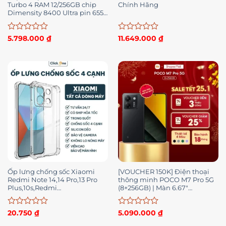
Turbo 4 RAM 12/256GB chip
Chính Hãng
Dimensity 8400 Ultra pin 6550
mAh hỗ trợ sạc nhanh 90W
Được
Được
5.798.000
₫
11.649.000
₫
xếp
xếp
hạng
hạng
0
0
5
5
sao
sao
Ốp lưng chống sốc Xiaomi
[VOUCHER 150K] Điện thoại
Redmi Note 14,14 Pro,13 Pro
thông minh POCO M7 Pro 5G
Plus,10s,Redmi
(8+256GB) | Màn 6.67″
14C,13C,12C,10A,10C,9A,9C,9T,K40,K40
AMOLED FHD+ | Camera
Gaming,K50,K70
50MP | MD 7025-Ultra
Được
Được
20.750
₫
5.090.000
₫
xếp
xếp