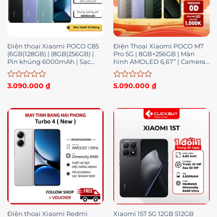
Điện thoại Xiaomi POCO C85
Điện Thoại Xiaomi POCO M7
(6GB|128GB) | (8GB|256GB) |
Pro 5G | 8GB+256GB | Màn
Pin khủng 6000mAh | Sạc
hình AMOLED 6,67” | Camera
nhanh 33W- Hàng chính hãng
Chính 50 MP | BH 18 Tháng
– BH 12 tháng
Được
Được
3.090.000
₫
5.090.000
₫
xếp
xếp
hạng
hạng
0
0
5
5
sao
sao
Điện thoại Xiaomi Redmi
Xiaomi 15T 5G 12GB 512GB