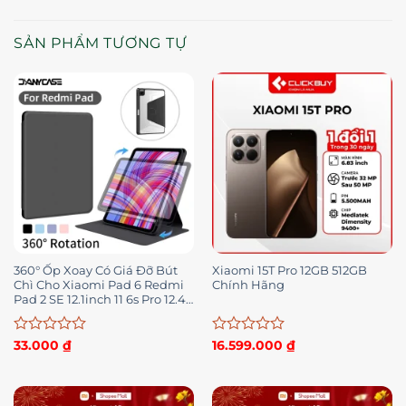
SẢN PHẨM TƯƠNG TỰ
360° Ốp Xoay Có Giá Đỡ Bút
Xiaomi 15T Pro 12GB 512GB
Chì Cho Xiaomi Pad 6 Redmi
Chính Hãng
Pad 2 SE 12.1inch 11 6s Pro 12.4
inch Pad 7 / 7 Pro 11.2 Năm
2024 POCO Pad 12.1 Vỏ Da
Đứng Máy Tính Bảng
Được
Được
33.000
₫
16.599.000
₫
xếp
xếp
hạng
hạng
0
0
5
5