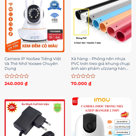
sao
sao
Camera IP YooSee Tiếng Việt
Xả hàng – Phông nền nhựa
Và Thẻ Nhớ Yoosee Chuyên
PVC trơn treo giá khung chụp
Dụng
ảnh sản phẩm ulzzang hàn
quốc instagram giấy PVC
nhiệt 3 in 1 2K08
Được
Được
240.000
₫
70.000
₫
xếp
xếp
hạng
hạng
0
0
5
5
sao
sao