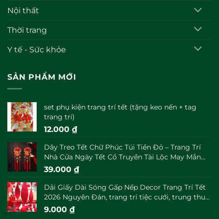
Nội thất
Thời trang
Y tế - Sức khỏe
SẢN PHẨM MỚI
set phụ kiện trang trí tết (tặng keo nến + tag
trang trí)
12.000
₫
Dây Treo Tết Chữ Phúc Túi Tiền Đỏ – Trang Trí
Nhà Cửa Ngày Tết Cổ Truyền Tài Lộc May Mắn
Đầu Năm
39.000
₫
Dải Giấy Dài Sóng Gấp Nếp Decor Trang Trí Tết
2026 Nguyên Đán, trang trí tiệc cưới, trung thu
decor
9.000
₫