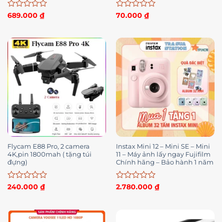
Được
Được
689.000
₫
70.000
₫
xếp
xếp
hạng
hạng
0
0
5
5
sao
sao
Flycam E88 Pro, 2 camera
Instax Mini 12 – Mini SE – Mini
4K,pin 1800mah ( tặng túi
11 – Máy ảnh lấy ngay Fujifilm
đựng)
Chính hãng – Bảo hành 1 năm
Được
Được
240.000
₫
2.780.000
₫
xếp
xếp
hạng
hạng
0
0
5
5