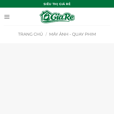
Bỏ
SIÊU THỊ GIÁ RẺ
qua
nội
dung
TRANG CHỦ
/
MÁY ẢNH - QUAY PHIM