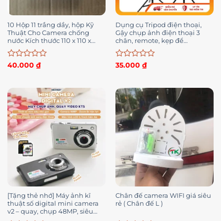
10 Hộp 11 trắng dầy, hộp Kỹ
Dụng cụ Tripod điện thoại,
Thuật Cho Camera chống
Gậy chụp ảnh điện thoại 3
nước Kích thước 110 x 110 x
chân, remote, kẹp để
5mm
livestream, quay video
Được
Được
40.000
₫
35.000
₫
xếp
xếp
hạng
hạng
0
0
5
5
sao
sao
[Tặng thẻ nhớ] Máy ảnh kĩ
Chân đế camera WIFI giá siêu
thuật số digital mini camera
rẻ ( Chân đế L )
v2 – quay, chụp 48MP, siêu
mỏng nhỏ gọn