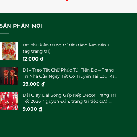
xếp
hạng
0
5
sao
SẢN PHẨM MỚI
set phụ kiện trang trí tết (tặng keo nến +
tag trang trí)
12.000
₫
Dây Treo Tết Chữ Phúc Túi Tiền Đỏ – Trang
Trí Nhà Cửa Ngày Tết Cổ Truyền Tài Lộc May
Mắn Đầu Năm
39.000
₫
Dải Giấy Dài Sóng Gấp Nếp Decor Trang Trí
Tết 2026 Nguyên Đán, trang trí tiệc cưới,
trung thu decor
9.000
₫