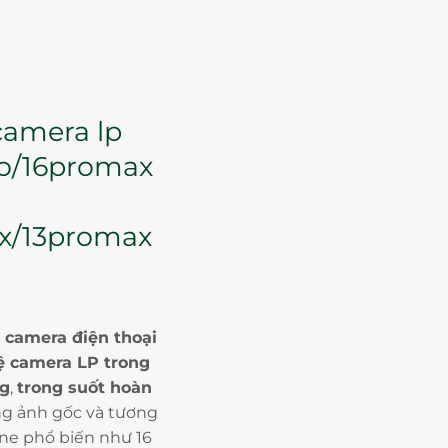
camera lp
ro/16promax
ax/13promax
m
camera điện thoại
ệ camera LP trong
ng
,
trong suốt hoàn
ng ảnh gốc và tương
one phổ biến như 16