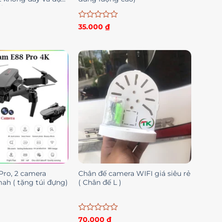
iện
Được
35.000
₫
xếp
hạng
0
5
sao
Pro, 2 camera
Chân đế camera WIFI giá siêu rẻ
ah ( tặng túi đựng)
( Chân đế L )
Được
70.000
₫