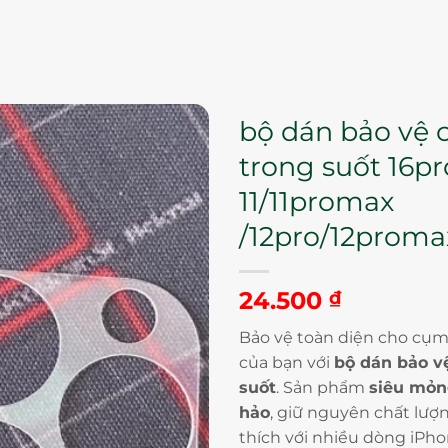
bộ dán bảo vệ 
trong suốt 16p
11/11promax
/12pro/12prom
24.500
₫
Bảo vệ toàn diện cho cụ
của bạn với
bộ dán bảo v
suốt
. Sản phẩm
siêu mỏ
hảo
, giữ nguyên chất lượ
thích với nhiều dòng iPh