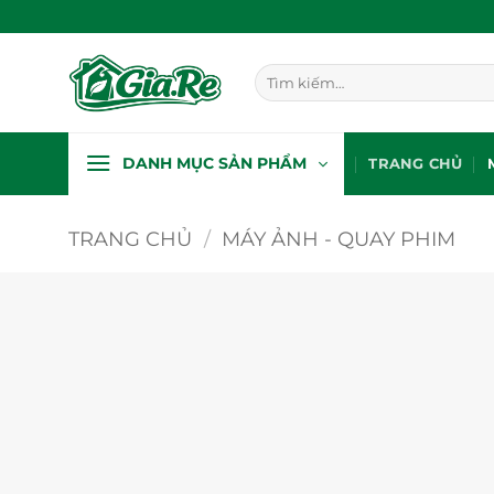
Bỏ
qua
nội
Tìm
dung
kiếm:
DANH MỤC SẢN PHẨM
TRANG CHỦ
TRANG CHỦ
/
MÁY ẢNH - QUAY PHIM