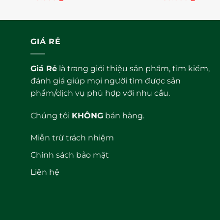
xếp
xếp
hạng
hạng
0
0
5
5
sao
sao
GIÁ RẺ
Giá Rẻ
là trang giới thiệu sản phẩm, tìm kiếm,
đánh giá giúp mọi người tìm được sản
phẩm/dịch vụ phù hợp với nhu cầu.
Chúng tôi
KHÔNG
bán hàng.
Miễn trừ trách nhiệm
Chính sách bảo mật
Liên hệ