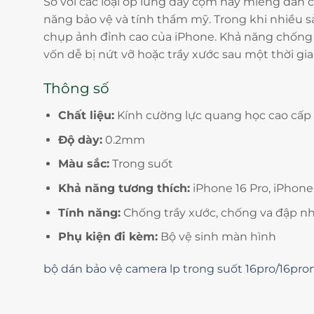
So với các loại ốp lưng dày cộm hay miếng dán 
năng bảo vệ và tính thẩm mỹ. Trong khi nhiều 
chụp ảnh đỉnh cao của iPhone. Khả năng chống t
vốn dễ bị nứt vỡ hoặc trầy xước sau một thời gi
Thông số
Chất liệu:
Kính cường lực quang học cao cấp
Độ dày:
0.2mm
Màu sắc:
Trong suốt
Khả năng tương thích:
iPhone 16 Pro, iPhone 
Tính năng:
Chống trầy xước, chống va đập nh
Phụ kiện đi kèm:
Bộ vệ sinh màn hình
bộ dán bảo vệ camera lp trong suốt 16pro/16pr