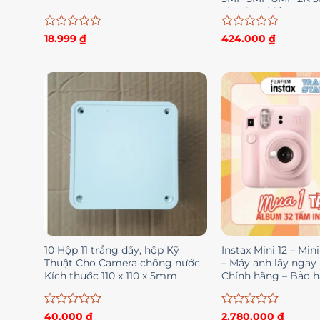
Thoại 2 Chiều Xoay
Được
Được
18.999
₫
424.000
₫
xếp
xếp
hạng
hạng
0
0
5
5
sao
sao
10 Hộp 11 trắng dầy, hộp Kỹ
Instax Mini 12 – Mini
Thuật Cho Camera chống nước
– Máy ảnh lấy ngay 
Kích thước 110 x 110 x 5mm
Chính hãng – Bảo 
Được
Được
40.000
₫
2.780.000
₫