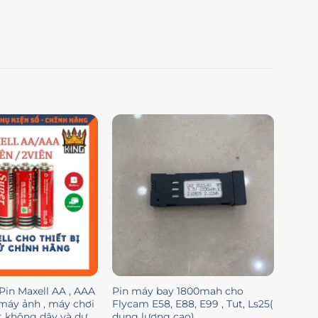
Pin Maxell AA , AAA
Pin máy bay 1800mah cho
máy ảnh , máy chơi
Flycam E58, E88, E99 , Tut, Ls25(
t không dây và dự
dung lượng cao)