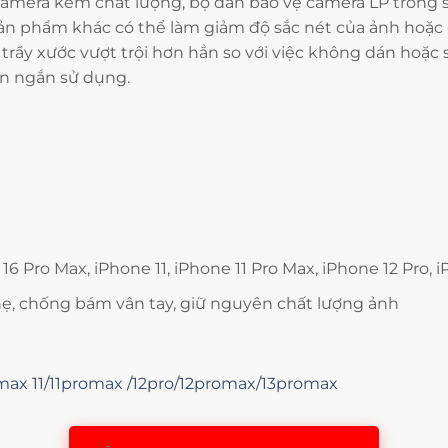
camera kém chất lượng, bộ dán bảo vệ camera LP trong s
sản phẩm khác có thể làm giảm độ sắc nét của ảnh hoặc
rầy xước vượt trội hơn hẳn so với việc không dán hoặc 
an ngắn sử dụng.
16 Pro Max, iPhone 11, iPhone 11 Pro Max, iPhone 12 Pro, 
ẹ, chống bám vân tay, giữ nguyên chất lượng ảnh
omax 11/11promax /12pro/12promax/13promax