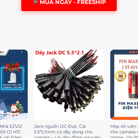
MUA NGAY - FREESHIP
 Nhà EZVIZ
Jack nguồn DC Đực, Cái
Hộp 40 viên 
6N G1 H1C
5.5*2.1mm có dây dùng cho
cho camera 
3K 4K Đàm
camera – Lõi dây đồng nguyên
game , chuộ