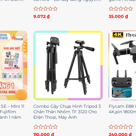
 360 Độ
chất hàng xịn màu đen
phòng hết đ
Được
Được
9.072
₫
35.000
₫
xếp
xếp
hạng
hạng
0
0
5
5
sao
sao
 SE – Mini 11
Combo Gậy Chụp Hình Tripod 3
Flycam E88 
Fujifilm
Chân Thân Nhôm TF 3120 Cho
4K,pin 1800m
hành 1 năm
Điện Thoại, Máy Ảnh
Được
Được
110.000
₫
240.000
₫