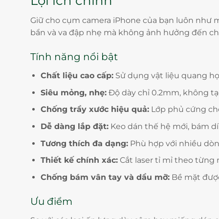
Lợi ích chính
Giữ cho cụm camera iPhone của bạn luôn như mới
bẩn và va đập nhẹ mà không ảnh hưởng đến chất
Tính năng nổi bật
Chất liệu cao cấp:
Sử dụng vật liệu quang học
Siêu mỏng, nhẹ:
Độ dày chỉ 0.2mm, không tạo
Chống trầy xước hiệu quả:
Lớp phủ cứng chố
Dễ dàng lắp đặt:
Keo dán thế hệ mới, bám dí
Tương thích đa dạng:
Phù hợp với nhiều dòng 
Thiết kế chính xác:
Cắt laser tỉ mỉ theo từng
Chống bám vân tay và dầu mỡ:
Bề mặt được 
Ưu điểm