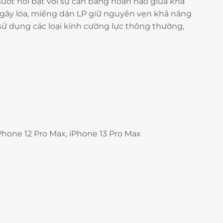
uốt nổi bật với sự cân bằng hoàn hảo giữa khả
 gây lóa, miếng dán LP giữ nguyên vẹn khả năng
sử dụng các loại kính cường lực thông thường,
iPhone 12 Pro Max, iPhone 13 Pro Max