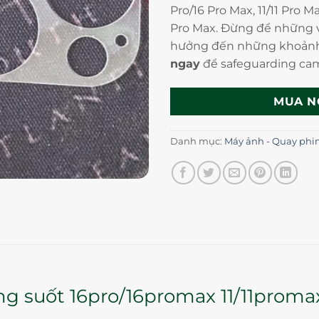
Pro/16 Pro Max, 11/11 Pro Ma
Pro Max. Đừng để những v
hưởng đến những khoảnh
ngay
để safeguarding cam
MUA N
Danh mục:
Máy ảnh - Quay ph
ng suốt 16pro/16promax 11/11proma