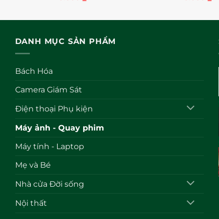
xếp
xếp
hạng
hạng
0
0
5
5
sao
sao
DANH MỤC SẢN PHẨM
Bách Hóa
Camera Giám Sát
Điện thoại Phụ kiện
Máy ảnh - Quay phim
Máy tính - Laptop
Mẹ và Bé
Nhà cửa Đời sống
Nội thất