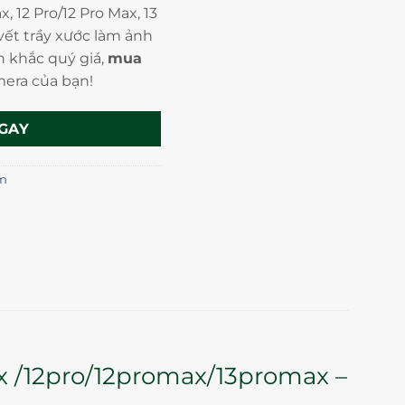
x, 12 Pro/12 Pro Max, 13
ết trầy xước làm ảnh
 khắc quý giá,
mua
era của bạn!
GAY
im
x /12pro/12promax/13promax –