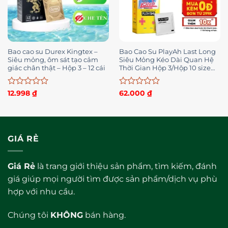
Bao cao su Durex Kingtex –
Bao Cao Su PlayAh Last Long
Siêu mỏng, ôm sát tạo cảm
Siêu Mỏng Kéo Dài Quan Hệ
giác chân thật – Hộp 3 – 12 cái
Thời Gian Hộp 3/Hộp 10 size
52mm
Được
Được
12.998
₫
62.000
₫
xếp
xếp
hạng
hạng
0
0
5
5
sao
sao
GIÁ RẺ
Giá Rẻ
là trang giới thiệu sản phẩm, tìm kiếm, đánh
giá giúp mọi người tìm được sản phẩm/dịch vụ phù
hợp với nhu cầu.
Chúng tôi
KHÔNG
bán hàng.