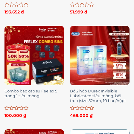
bản cao cấp hộp 10 bcs
Được
Được
193.652
₫
51.999
₫
xếp
xếp
hạng
hạng
0
0
5
5
sao
sao
Combo bao cao su Feelex 5
Bộ 2 hộp Durex Invisible
trong 1 siêu mỏng
Lubricated siêu mỏng, bôi
trơn (size 52mm, 10 bao/hộp)
Được
Được
100.000
₫
469.000
₫
xếp
xếp
hạng
hạng
0
0