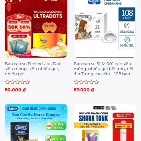
5
5
sao
sao
Bao cao su Feelex Ultra Dots
Bao cao su SLM 001 cực siêu
siêu mỏng, siêu nhiều gai,
mỏng, nhiều gel bôi trơn, nội
nhiều gel
đia Trung cao cấp – 108 bao
(Có bán lẻ)
Được
Được
80.000
₫
87.000
₫
xếp
xếp
hạng
hạng
0
0
5
5
sao
sao