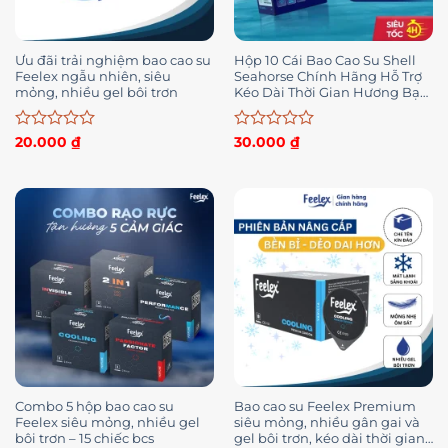
Ưu đãi trải nghiệm bao cao su
Hộp 10 Cái Bao Cao Su Shell
Feelex ngẫu nhiên, siêu
Seahorse Chính Hãng Hỗ Trợ
mỏng, nhiều gel bôi trơn
Kéo Dài Thời Gian Hương Bạc
Hà The Mát
Được
Được
20.000
₫
30.000
₫
xếp
xếp
hạng
hạng
0
0
5
5
sao
sao
Combo 5 hộp bao cao su
Bao cao su Feelex Premium
Feelex siêu mỏng, nhiều gel
siêu mỏng, nhiều gân gai và
bôi trơn – 15 chiếc bcs
gel bôi trơn, kéo dài thời gian,