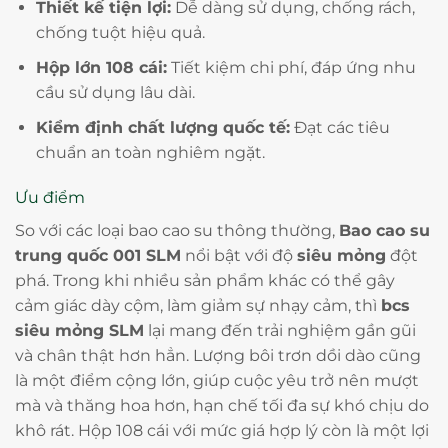
Thiết kế tiện lợi:
Dễ dàng sử dụng, chống rách,
chống tuột hiệu quả.
Hộp lớn 108 cái:
Tiết kiệm chi phí, đáp ứng nhu
cầu sử dụng lâu dài.
Kiểm định chất lượng quốc tế:
Đạt các tiêu
chuẩn an toàn nghiêm ngặt.
Ưu điểm
So với các loại bao cao su thông thường,
Bao cao su
trung quốc 001 SLM
nổi bật với độ
siêu mỏng
đột
phá. Trong khi nhiều sản phẩm khác có thể gây
cảm giác dày cộm, làm giảm sự nhạy cảm, thì
bcs
siêu mỏng SLM
lại mang đến trải nghiệm gần gũi
và chân thật hơn hẳn. Lượng bôi trơn dồi dào cũng
là một điểm cộng lớn, giúp cuộc yêu trở nên mượt
mà và thăng hoa hơn, hạn chế tối đa sự khó chịu do
khô rát. Hộp 108 cái với mức giá hợp lý còn là một lợi