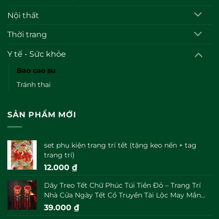
Nội thất
Thời trang
Y tế - Sức khỏe
Bao cao su
Tránh thai
SẢN PHẨM MỚI
set phụ kiện trang trí tết (tặng keo nến + tag
trang trí)
12.000
₫
Dây Treo Tết Chữ Phúc Túi Tiền Đỏ – Trang Trí
Nhà Cửa Ngày Tết Cổ Truyền Tài Lộc May Mắn
Đầu Năm
39.000
₫