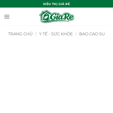
Bỏ
SIÊU THỊ GIÁ RẺ
qua
nội
dung
TRANG CHỦ
/
Y TẾ - SỨC KHỎE
/
BAO CAO SU