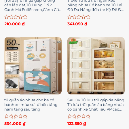
[Tối đa]Tủ nhựa gấp không
Trove Tủ lưu trữ ngăn kéo
cần lắp đặt,Tủ Đựng Đồ 2
bằng nhựa Có bánh xe Tủ Để
Cánh Mở FullScreen,Cánh Cửa
Đồ Đa Năng đứa trẻ Kệ Để Đồ
Hút Nam Châm,chất liệu pp
Tiện Lợi Khóa
cao cấp
Được
Được
210.000
₫
341.050
₫
xếp
xếp
hạng
hạng
0
0
5
5
sao
sao
tủ quần áo nhựa cho bé có
SALOV Tủ lưu trữ gấp đa năng
bánh xe múa sư tử bốn tầng
Tủ lưu trữ quần áo bằng nhựa
năm tầng sáu tầng
có bánh xe Chất liệu PP cao
cấp, không mùi Tủ đựng đồ
gấp
Được
Được
534.000
₫
122.550
₫
xếp
xếp