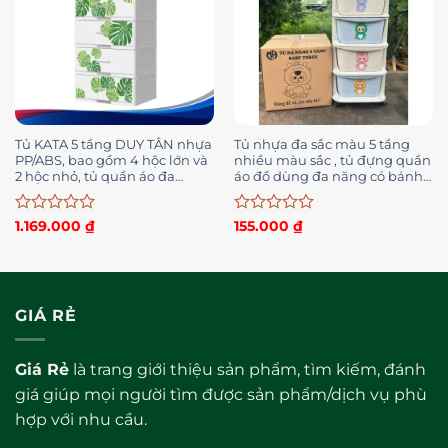
Tủ KATA 5 tầng DUY TÂN nhựa
Tủ nhựa đa sắc màu 5 tầng
PP/ABS, bao gồm 4 hộc lớn và
nhiều màu sắc , tủ đựng quần
2 hộc nhỏ, tủ quần áo đa
áo đồ dùng đa năng có bánh
năng, tiện lợi
xe
Được
Được
1.169.000
₫
155.000
₫
xếp
xếp
hạng
hạng
0
0
5
5
sao
sao
GIÁ RẺ
Giá Rẻ
là trang giới thiệu sản phẩm, tìm kiếm, đánh
giá giúp mọi người tìm được sản phẩm/dịch vụ phù
hợp với nhu cầu.