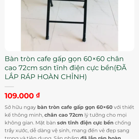
Bàn tròn cafe gấp gọn 60×60 chân
cao 72cm sơn tĩnh điện cực bền(ĐÃ
LẮP RÁP HOÀN CHỈNH)
109.000
₫
Sở hữu ngay
bàn tròn cafe gấp gọn 60×60
với thiết
kế thông minh,
chân cao 72cm
lý tưởng cho mọi
không gian. Mặt bàn
sơn tĩnh điện cực bền
chống
trầy xước, dễ dàng vệ sinh, mang đến vẻ đẹp sang
trọng và tiện dụng. Sản phẩm
đã lắp ráp hoàn