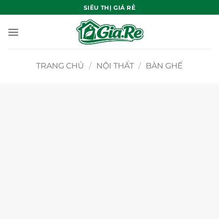
Bỏ
SIÊU THỊ GIÁ RẺ
qua
nội
dung
TRANG CHỦ
/
NỘI THẤT
/
BÀN GHẾ