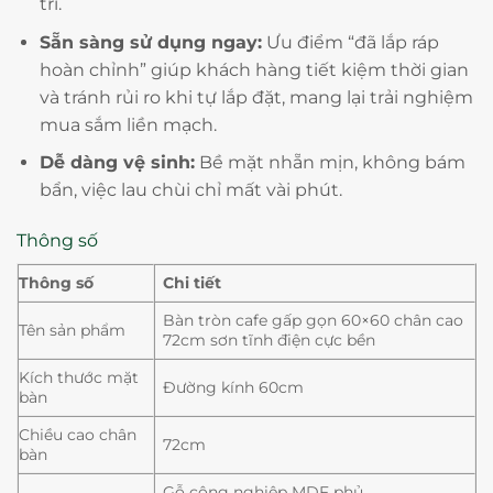
trí.
Sẵn sàng sử dụng ngay:
Ưu điểm “đã lắp ráp
hoàn chỉnh” giúp khách hàng tiết kiệm thời gian
và tránh rủi ro khi tự lắp đặt, mang lại trải nghiệm
mua sắm liền mạch.
Dễ dàng vệ sinh:
Bề mặt nhẵn mịn, không bám
bẩn, việc lau chùi chỉ mất vài phút.
Thông số
Thông số
Chi tiết
Bàn tròn cafe gấp gọn 60×60 chân cao
Tên sản phẩm
72cm sơn tĩnh điện cực bền
Kích thước mặt
Đường kính 60cm
bàn
Chiều cao chân
72cm
bàn
Gỗ công nghiệp MDF phủ