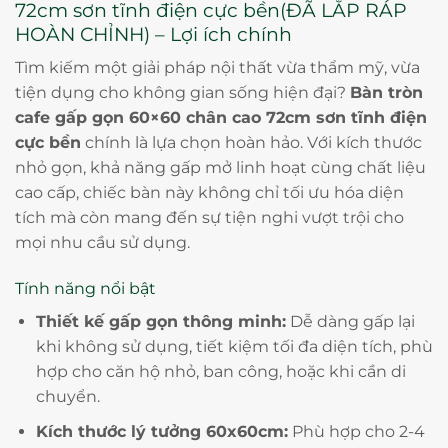
72cm sơn tĩnh điện cực bền(ĐÃ LẮP RÁP
HOÀN CHỈNH) – Lợi ích chính
Tìm kiếm một giải pháp nội thất vừa thẩm mỹ, vừa
tiện dụng cho không gian sống hiện đại?
Bàn tròn
cafe gấp gọn 60×60 chân cao 72cm sơn tĩnh điện
cực bền
chính là lựa chọn hoàn hảo. Với kích thước
nhỏ gọn, khả năng gấp mở linh hoạt cùng chất liệu
cao cấp, chiếc bàn này không chỉ tối ưu hóa diện
tích mà còn mang đến sự tiện nghi vượt trội cho
mọi nhu cầu sử dụng.
Tính năng nổi bật
Thiết kế gấp gọn thông minh:
Dễ dàng gấp lại
khi không sử dụng, tiết kiệm tối đa diện tích, phù
hợp cho căn hộ nhỏ, ban công, hoặc khi cần di
chuyển.
Kích thước lý tưởng 60x60cm:
Phù hợp cho 2-4