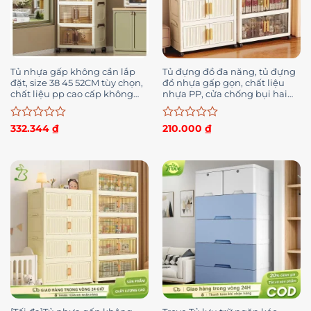
Tủ nhựa gấp không cần lắp
Tủ đựng đồ đa năng, tủ đựng
đặt, size 38 45 52CM tùy chọn,
đồ nhựa gấp gọn, chất liệu
chất liệu pp cao cấp không
nhựa PP, cửa chống bụi hai
mùi
lớp
Được
Được
332.344
₫
210.000
₫
xếp
xếp
hạng
hạng
0
0
5
5
sao
sao