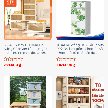
sao
sao
SIV 40-50cm Tủ Nhựa Đa
Tủ KATA 5 tầng DUY TÂN nhựa
Năng Gấp Gọn Tủ nhựa gấp
PP/ABS, bao gồm 4 hộc lớn và
chất liệu pp cao cấp, Cánh
2 hộc nhỏ, tủ quần áo đa
Cửa Hút Nam Châm
năng, tiện lợi
Được
Được
288.000
₫
1.169.000
₫
xếp
xếp
hạng
hạng
0
0
5
5
sao
sao