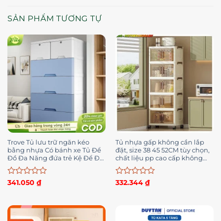
SẢN PHẨM TƯƠNG TỰ
Trove Tủ lưu trữ ngăn kéo
Tủ nhựa gấp không cần lắp
bằng nhựa Có bánh xe Tủ Để
đặt, size 38 45 52CM tùy chọn,
Đồ Đa Năng đứa trẻ Kệ Để Đồ
chất liệu pp cao cấp không
Tiện Lợi Khóa
mùi
Được
Được
341.050
₫
332.344
₫
xếp
xếp
hạng
hạng
0
0
5
5