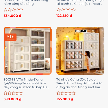
năm tầng sáu tầng
có bánh xe Chất liệu PP cao
cấp, không mùi Tủ đựng đồ
gấp
Được
Được
534.000
₫
122.550
₫
xếp
xếp
hạng
hạng
0
0
5
5
sao
sao
80CM SIV Tủ Nhựa Đựng
Tủ nhựa đựng đồ gấp gọn
3/4/5/6tầng-Trong suốt làm
Tiện Lợi tủ đựng đồ cho bé tủ
dày công suất lớn tủ bếp Đa
đựng đồ chơi trong suốt hai
Năng
cửa có thể gập lại Có Bánh Xe
360°
Được
Được
398.000
₫
165.000
₫
xếp
xếp
hạng
hạng