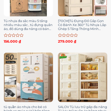
Tủ nhựa đa sắc màu 5 tầng
[70CM]Tủ Đựng Đồ Gấp Gọn
nhiều màu sắc , tủ đựng quần
Có Bánh Xe 360° Tủ Nhựa Lắp
áo, đồ dùng đa năng có bánh
Ghép 5 Tầng Thông Minh
xe
Thùng Nhựa Đựng Đồ Đa
Năng Đa Kích Thước
Được
Được
156.000
₫
279.000
₫
xếp
xếp
hạng
hạng
0
0
5
5
sao
sao
tủ quần áo nhựa cho bé có
SALOV Tủ lưu trữ gấp đa năng
bánh xe múa sư tử bốn tầng
Tủ lưu trữ quần áo bằng nhựa