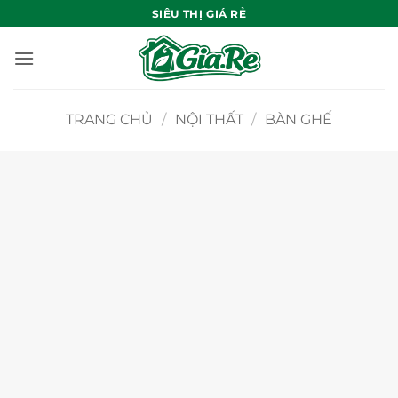
Bỏ
SIÊU THỊ GIÁ RẺ
qua
nội
dung
TRANG CHỦ
/
NỘI THẤT
/
BÀN GHẾ