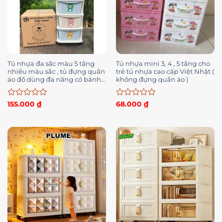
Tủ nhựa đa sắc màu 5 tầng
Tủ nhựa mini 3, 4 , 5 tầng cho
nhiều màu sắc , tủ đựng quần
trẻ tủ nhựa cao cấp Việt Nhật (
áo đồ dùng đa năng có bánh
không đựng quần áo )
xe
Được
Được
155.000
₫
68.000
₫
xếp
xếp
hạng
hạng
0
0
5
5
sao
sao