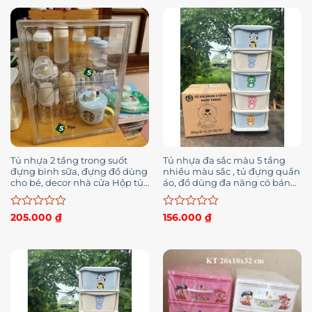
Tủ nhựa 2 tầng trong suốt
Tủ nhựa đa sắc màu 5 tầng
đựng bình sữa, đựng đồ dùng
nhiều màu sắc , tủ đựng quần
cho bé, decor nhà cửa Hộp tủ
áo, đồ dùng đa năng có bánh
đựng bình sữa
xe
Được
Được
205.000
₫
156.000
₫
xếp
xếp
hạng
hạng
0
0
5
5
sao
sao