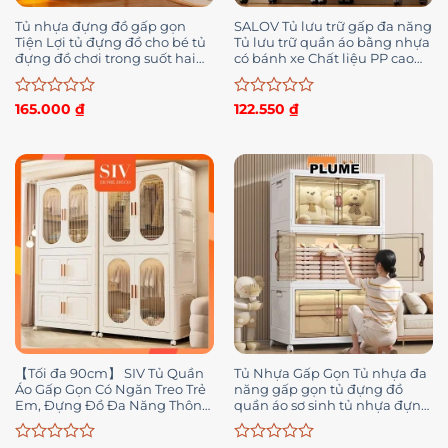
Tủ nhựa đựng đồ gấp gọn
SALOV Tủ lưu trữ gấp đa năng
Tiện Lợi tủ đựng đồ cho bé tủ
Tủ lưu trữ quần áo bằng nhựa
đựng đồ chơi trong suốt hai
có bánh xe Chất liệu PP cao
cửa có thể gập lại Có Bánh Xe
cấp, không mùi Tủ đựng đồ
360°
gấp
Được
Được
165.000
₫
122.550
₫
xếp
xếp
hạng
hạng
0
0
5
5
sao
sao
【Tối đa 90cm】 SIV Tủ Quần
Tủ Nhựa Gấp Gọn Tủ nhựa đa
Áo Gấp Gọn Có Ngăn Treo Trẻ
năng gấp gọn tủ đựng đồ
Em, Đựng Đồ Đa Năng Thông
quần áo sơ sinh tủ nhựa đựng
Minh, Tháo Lắp Dễ Dàng,
đồ 5 tầng Đi kèm với bánh xe
Nhựa PP