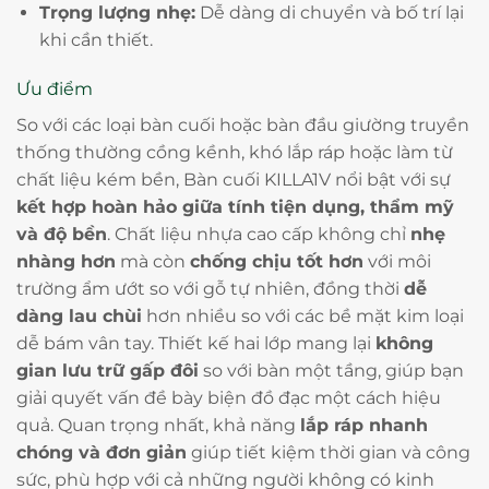
Trọng lượng nhẹ:
Dễ dàng di chuyển và bố trí lại
khi cần thiết.
Ưu điểm
So với các loại bàn cuối hoặc bàn đầu giường truyền
thống thường cồng kềnh, khó lắp ráp hoặc làm từ
chất liệu kém bền, Bàn cuối KILLA1V nổi bật với sự
kết hợp hoàn hảo giữa tính tiện dụng, thẩm mỹ
và độ bền
. Chất liệu nhựa cao cấp không chỉ
nhẹ
nhàng hơn
mà còn
chống chịu tốt hơn
với môi
trường ẩm ướt so với gỗ tự nhiên, đồng thời
dễ
dàng lau chùi
hơn nhiều so với các bề mặt kim loại
dễ bám vân tay. Thiết kế hai lớp mang lại
không
gian lưu trữ gấp đôi
so với bàn một tầng, giúp bạn
giải quyết vấn đề bày biện đồ đạc một cách hiệu
quả. Quan trọng nhất, khả năng
lắp ráp nhanh
chóng và đơn giản
giúp tiết kiệm thời gian và công
sức, phù hợp với cả những người không có kinh