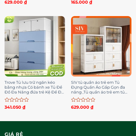
Được
Được
629.000
₫
165.000
₫
xếp
xếp
hạng
hạng
0
0
5
5
sao
sao
Trove Tủ lưu trữ ngăn kéo
SIV tủ quần áo trẻ em Tủ
bằng nhựa Có bánh xe Tủ Để
Đựng Quần Áo Gấp Gọn đa
Đồ Đa Năng đứa trẻ Kệ Để Đồ
năng ,Tủ quần áo trẻ em tủ
Tiện Lợi Khóa
nhựa có bánh xe 360°
Được
Được
341.050
₫
629.000
₫
xếp
xếp
hạng
hạng
0
0
5
5
sao
sao
GIÁ RẺ