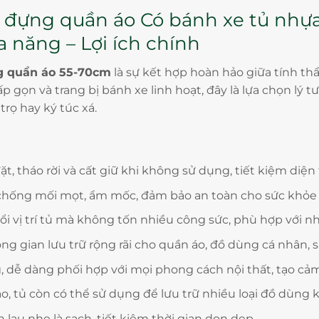
 đựng quần áo Có bánh xe tủ nh
 năng – Lợi ích chính
g quần áo 55-70cm
là sự kết hợp hoàn hảo giữa tính th
 gọn và trang bị bánh xe linh hoạt, đây là lựa chọn lý t
ọ hay ký túc xá.
t, tháo rời và cất giữ khi không sử dụng, tiết kiệm diện 
t, chống mối mọt, ẩm mốc, đảm bảo an toàn cho sức khỏe
i vị trí tủ mà không tốn nhiều công sức, phù hợp với nh
 gian lưu trữ rộng rãi cho quần áo, đồ dùng cá nhân, sá
dễ dàng phối hợp với mọi phong cách nội thất, tạo cảm g
, tủ còn có thể sử dụng để lưu trữ nhiều loại đồ dùng 
lau nhẹ là sạch, tiết kiệm thời gian dọn dẹp.