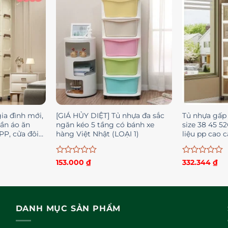
sao
sao
ia đình mới,
[GIÁ HỦY DIỆT] Tủ nhựa đa sắc
Tủ nhựa gấp 
uần áo ăn
ngăn kéo 5 tầng có bánh xe
size 38 45 5
PP, cửa đôi
hàng Việt Nhật (LOẠI 1)
liệu pp cao 
Được
Được
153.000
₫
332.344
₫
xếp
xếp
hạng
hạng
0
0
5
5
sao
sao
DANH MỤC SẢN PHẨM