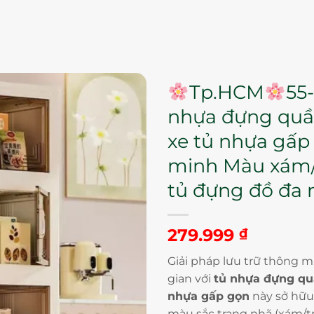
Tp.HCM
55
nhựa đựng quầ
xe tủ nhựa gấp
minh Màu xám
tủ đựng đồ đa
279.999
₫
Giải pháp lưu trữ thông 
gian với
tủ nhựa đựng qu
nhựa gấp gọn
này sở hữu 
màu sắc trang nhã (xám/t