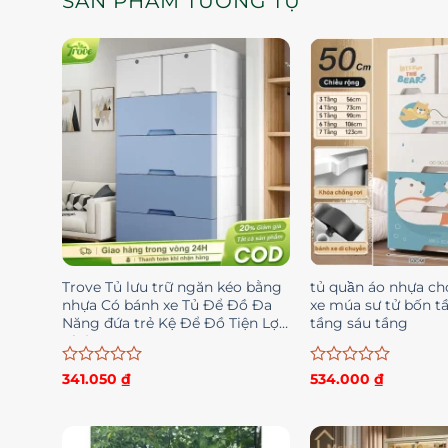
SẢN PHẨM TƯƠNG TỰ
Trove Tủ lưu trữ ngăn kéo bằng
tủ quần áo nhựa 
nhựa Có bánh xe Tủ Để Đồ Đa
xe múa sư tử bốn 
Năng đứa trẻ Kệ Để Đồ Tiện Lợi
tầng sáu tầng
Khóa
Được
Được
341.050
₫
534.000
₫
xếp
xếp
hạng
hạng
0
0
5
5