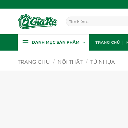
Bỏ
qua
nội
Tìm
dung
kiếm:
DANH MỤC SẢN PHẨM
TRANG CHỦ
TRANG CHỦ
/
NỘI THẤT
/
TỦ NHỰA