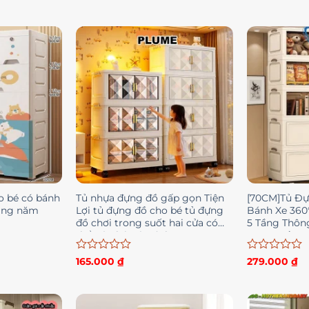
cho bé có bánh
Tủ nhựa đựng đồ gấp gọn Tiện
[70CM]Tủ Đ
tầng năm
Lợi tủ đựng đồ cho bé tủ đựng
Bánh Xe 360
đồ chơi trong suốt hai cửa có
5 Tầng Thôn
thể gập lại Có Bánh Xe 360°
Đựng Đồ Đa
Thước
Được
Được
165.000
₫
279.000
₫
xếp
xếp
hạng
hạng
0
0
5
5