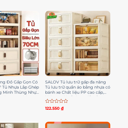
ựng Đồ Gấp Gọn Có
SALOV Tủ lưu trữ gấp đa năng
° Tủ Nhựa Lắp Ghép
Tủ lưu trữ quần áo bằng nhựa có
g Minh Thùng Nhựa
bánh xe Chất liệu PP cao cấp,
 Năng Đa Kích
không mùi Tủ đựng đồ gấp
Được
122.550
₫
xếp
hạng
0
5