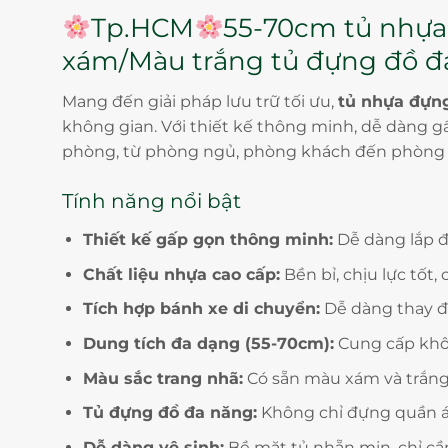
Tp.HCM
55-70cm tủ nhựa
xám/Màu trắng tủ đựng đồ đa
Mang đến giải pháp lưu trữ tối ưu,
tủ nhựa đựn
không gian. Với thiết kế thông minh, dễ dàng gấp
phòng, từ phòng ngủ, phòng khách đến phòng tr
Tính năng nổi bật
Thiết kế gấp gọn thông minh:
Dễ dàng lắp đặ
Chất liệu nhựa cao cấp:
Bền bỉ, chịu lực tố
Tích hợp bánh xe di chuyển:
Dễ dàng thay đổ
Dung tích đa dạng (55-70cm):
Cung cấp không
Màu sắc trang nhã:
Có sẵn màu xám và trắng, 
Tủ đựng đồ đa năng:
Không chỉ đựng quần áo
Dễ dàng vệ sinh:
Bề mặt tủ nhẵn mịn, chỉ cần 