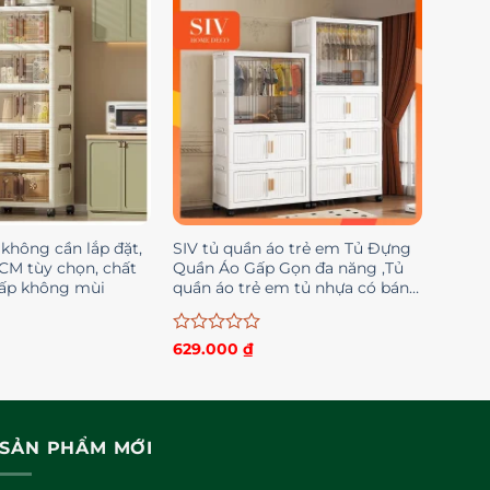
sao
không cần lắp đặt,
SIV tủ quần áo trẻ em Tủ Đựng
2CM tùy chọn, chất
Quần Áo Gấp Gọn đa năng ,Tủ
cấp không mùi
quần áo trẻ em tủ nhựa có bánh
xe 360°
Được
629.000
₫
xếp
hạng
0
5
sao
SẢN PHẨM MỚI