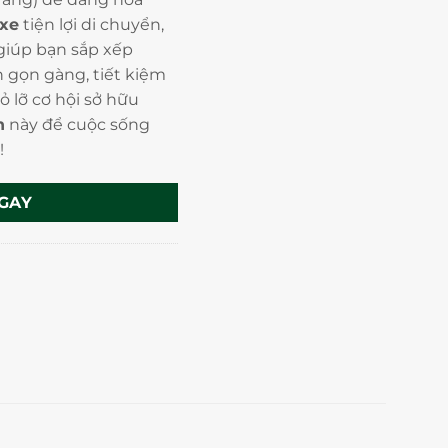
xe
tiện lợi di chuyển,
giúp bạn sắp xếp
 gọn gàng, tiết kiệm
ỏ lỡ cơ hội sở hữu
h
này để cuộc sống
!
GAY