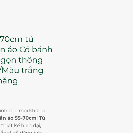
-70cm tủ
n áo Có bánh
 gọn thông
/Màu trắng
 năng
minh cho mọi không
ần áo 55-70cm
!
Tủ
thiết kế hiện đại,
rắng) dễ dàng hòa