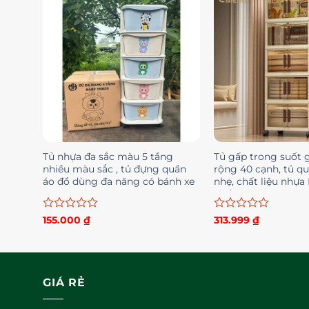
sao
sao
Tủ nhựa đa sắc màu 5 tầng
Tủ gấp trong suốt g
nhiều màu sắc , tủ đựng quần
rộng 40 cạnh, tủ q
áo đồ dùng đa năng có bánh xe
nhẹ, chất liệu nhựa 
chống bụi
Được
Được
155.000
₫
313.999
₫
xếp
xếp
hạng
hạng
0
0
5
5
sao
sao
GIÁ RẺ