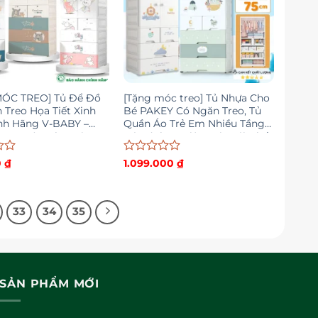
MÓC TREO] Tủ Để Đồ
[Tặng móc treo] Tủ Nhựa Cho
 Treo Họa Tiết Xinh
Bé PAKEY Có Ngăn Treo, Tủ
nh Hãng V-BABY –
Quần Áo Trẻ Em Nhiều Tầng
 An Toàn Cho Bé
Có Bánh Xe Tiện Lợi, Mới Nhất
2026
Được
0
₫
1.099.000
₫
xếp
hạng
0
5
33
34
35
sao
SẢN PHẨM MỚI