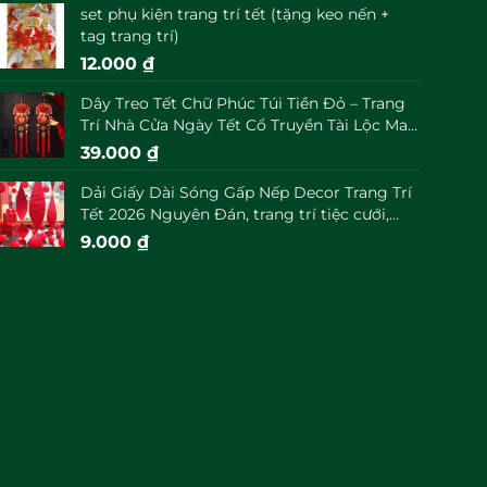
set phụ kiện trang trí tết (tặng keo nến +
tag trang trí)
12.000
₫
Dây Treo Tết Chữ Phúc Túi Tiền Đỏ – Trang
Trí Nhà Cửa Ngày Tết Cổ Truyền Tài Lộc May
Mắn Đầu Năm
39.000
₫
Dải Giấy Dài Sóng Gấp Nếp Decor Trang Trí
Tết 2026 Nguyên Đán, trang trí tiệc cưới,
trung thu decor
9.000
₫