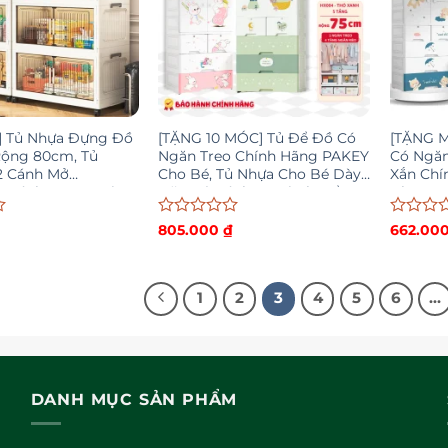
] Tủ Nhựa Đựng Đồ
[TẶNG 10 MÓC] Tủ Để Đồ Có
[TẶNG 
Rộng 80cm, Tủ
Ngăn Treo Chính Hãng PAKEY
Có Ngăn
2 Cánh Mở
Cho Bé, Tủ Nhựa Cho Bé Dày
Xắn Chí
, Bánh Xe 360 Di
Dặn Có Bánh Xe Di Chuyển
Nhựa PP
ện Lợi TUN058
Tiện Lợi
Được
Được
805.000
₫
662.00
xếp
xếp
hạng
hạng
0
0
5
5
1
2
3
4
5
6
…
sao
sao
DANH MỤC SẢN PHẨM