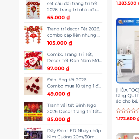
Chuyển (có phân loại 2-
Được
1.283.500
set câu đối trang trí tết
xếp
10 cái)
2026, trang trí nhà cửa
hạng
OV
65.000
₫
0
5
sao
Trang trí decor Tết 2026,
combo cặp liễn nhung +
khánh Tết size to 45cm
105.000
₫
tặng kèm móc treo
Combo Trang Trí Tết,
Decor Tết Đón Năm Mới
Xuân Bính Ngọ 2026, Set
97.000
₫
Đầy Đủ Tặng Kèm Keo
Nến TET
Đèn lồng tết 2026.
Combo mua 10 tặng 1 đủ
[HỎA TỐC]
bộ mẫu mã treo trang
49.000
₫
tầng QUI 
trí, derco cây cảnh
áo cho bé,
phòng tết,….
Tranh vải tết Bính Ngọ
tiện lợi
2026 Decor trang trí tết
nguyên đán Kết Hợp
Được
1.172.600
85.000
₫
xếp
Nghệ Thuật Và Văn Hóa
hạng
Truyền Thống
Dây Đèn LED Nháy chớp
0
Kim Cương 20m/50m,
5