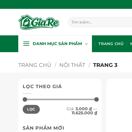
Bỏ
qua
nội
Tìm
dung
kiếm:
DANH MỤC SẢN PHẨM
TRANG CHỦ
TRANG CHỦ
/
NỘI THẤT
/
TRANG 3
LỌC THEO GIÁ
Giá
Giá
Giá:
3.000 ₫
—
LỌC
tối
tối
11.625.000 ₫
thiểu
đa
SẢN PHẨM MỚI