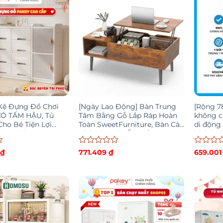
sao
sao
Kệ Đựng Đồ Chơi
[Ngày Lao Động] Bàn Trung
[Rộng 7
CÓ TẤM HẬU, Tủ
Tâm Bằng Gỗ Lắp Ráp Hoàn
không cầ
ho Bé Tiện Lợi
Toàn SweetFurniture, Bàn Cà
di động
ên Sinh An Toàn
Phê Có Ngăn Ẩn, Để Bàn
khách v
Nâng Hiện Đại Cho Phòng
Khách Gia Đình Văn Phòng
Được
Được
0
₫
771.409
₫
659.00
xếp
xếp
hạng
hạng
0
0
5
5
sao
sao