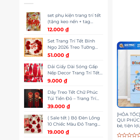
set phụ kiện trang trí tết
(tặng keo nến + tag
trang trí)
12.000
₫
Set Trang Trí Tết Bính
Ngọ 2026 Treo Tường
Gồm Quạt Giấy, Chữ Tết,
51.000
₫
Cành Đào Đông May
Mắn | HAPPY DECOR
Dải Giấy Dài Sóng Gấp
Nếp Decor Trang Trí Tết
2026 Nguyên Đán, trang
9.000
₫
trí tiệc cưới, trung thu
decor
Dây Treo Tết Chữ Phúc
Túi Tiền Đỏ – Trang Trí
Nhà Cửa Ngày Tết Cổ
39.000
₫
Truyền Tài Lộc May Mắn
[HỎA TỐC]
Đầu Năm
( Sale tết ) Bộ Đèn Lồng
QUI PHÚC,
10 Chiếc Màu Đỏ Trang
bé, tiện lợ
Trí Nhà Cửa Cây Cảnh
thương
19.000
₫
Dịp Tết, Miễn Phí Vận