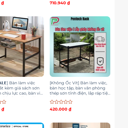
Được
0
₫
710.940
₫
xếp
hạng
0
5
sao
𝗔𝗟𝗘] Bàn làm việc
[Không Ốc Vít] Bàn làm việc,
ắt kèm giá sách sơn
bàn học tập, bàn văn phòng
n chịu lực cao, bàn vi
thép sơn tĩnh điện, lắp ráp tiện
c bàn học, làm việc
lợi
Được
0
₫
420.000
₫
xếp
hạng
0
5