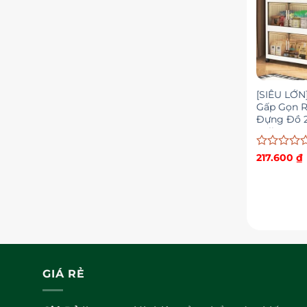
[SIÊU LỚN
Gấp Gọn 
Đựng Đồ 
FullScreen
Chuyển Ti
Được
217.600
₫
xếp
hạng
0
5
sao
GIÁ RẺ