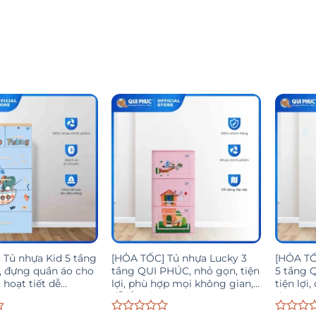
 Tủ nhựa Kid 5 tầng
[HỎA TỐC] Tủ nhựa Lucky 3
[HỎA TỐ
 đựng quần áo cho
tầng QUI PHÚC, nhỏ gọn, tiện
5 tầng 
i, hoạt tiết dễ
lợi, phù hợp mọi không gian,
tiện lợi,
dễ lắp ráp
đa năng