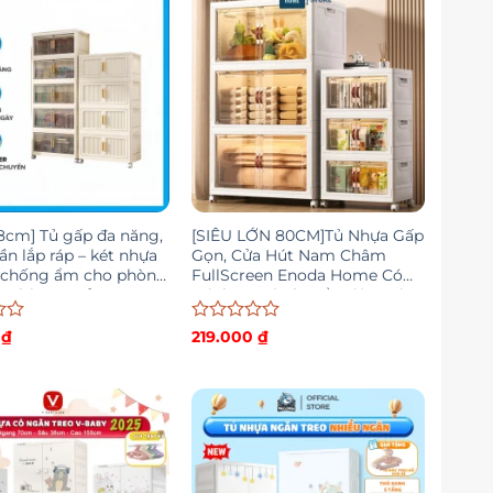
sao
8cm] Tủ gấp đa năng,
[SIÊU LỚN 80CM]Tủ Nhựa Gấp
n lắp ráp – két nhựa
Gọn, Cửa Hút Nam Châm
 chống ẩm cho phòng
FullScreen Enoda Home Có
à phòng ngủ
Bánh Xe Di Chuyển Tiện Lợi
TUN058
Được
1
₫
219.000
₫
xếp
hạng
0
5
sao