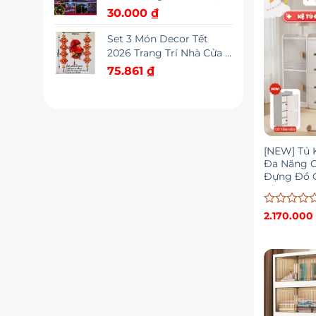
đèn trang trí cây thông
sao
30.000
₫
trang trí tết cao cấp
Set 3 Món Decor Tết
2026 Trang Trí Nhà Cửa &
Cửa Hàng – Mành Treo
75.861
₫
Chữ Tết + Dây Vạn Sự
Như Ý + Dây Chúc Mừng
Năm Mới
[NEW] Tủ 
Đa Năng 
Đựng Đồ C
Nhựa Nguy
Được
2.170.00
xếp
hạng
0
5
sao