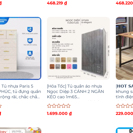
Được
Được
₫
468.219
₫
468.22
xếp
xếp
hạng
hạng
0
0
5
5
sao
sao
 Tủ nhựa Paris 5
[Hỏa Tốc] Tủ quần áo nhựa
[𝗛𝗢𝗧 
PHÚC, tủ đựng quần
Ngọc Diệp 3 CÁNH 2 NGĂN
khung s
 rộng rãi, chắc chắn,
KÉO cao 1m65
tĩnh điệ
SEFD3C1652NK – Có bánh xe –
tính hoặ
Khách tự lắp
lắp ráp
Được
Được
₫
1.699.000
₫
229.00
xếp
xếp
hạng
hạng
0
0
5
5