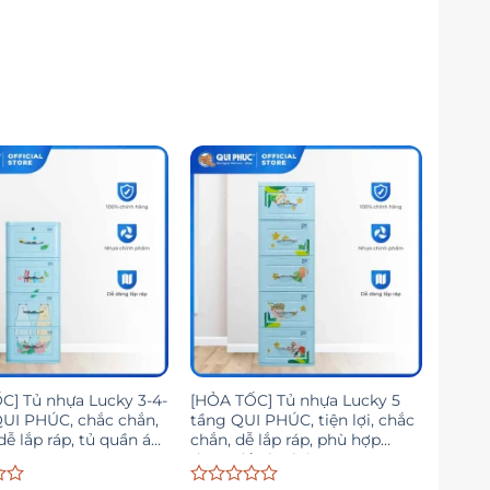
C] Tủ nhựa Lucky 3-4-
[HỎA TỐC] Tủ nhựa Lucky 5
QUI PHÚC, chắc chắn,
tầng QUI PHÚC, tiện lợi, chắc
 dễ lắp ráp, tủ quần áo
chắn, dễ lắp ráp, phù hợp
đựng đồ cho bé